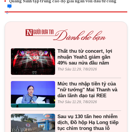
Quảng Ninh tập trung cao độ giải ngân vốn đầu tư công
0
Thất thu từ concert, lợi
nhuận Yeah1 giảm gần
49% sau nửa đầu năm
Thứ Sáu 11:29, 7/8/2026
Mức thu nhập tiền tỷ của
"nữ tướng" Mai Thanh và
dàn lãnh đạo tại REE
Thứ Sáu 11:29, 7/8/2026
Sau vụ 130 tấn heo nhiễm
dịch, Đồ hộp Hạ Long tiếp
tục chìm trong thua lỗ