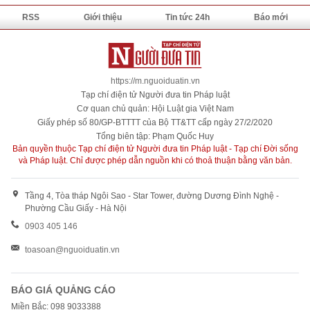
RSS
Giới thiệu
Tin tức 24h
Báo mới
https://m.nguoiduatin.vn
Tạp chí điện tử Người đưa tin Pháp luật
Cơ quan chủ quản: Hội Luật gia Việt Nam
Giấy phép số 80/GP-BTTTT của Bộ TT&TT cấp ngày 27/2/2020
Tổng biên tập: Phạm Quốc Huy
Bản quyền thuộc Tạp chí điện tử Người đưa tin Pháp luật - Tạp chí Đời sống
và Pháp luật. Chỉ được phép dẫn nguồn khi có thoả thuận bằng văn bản.
Tầng 4, Tòa tháp Ngôi Sao - Star Tower, đường Dương Đình Nghệ -
Phường Cầu Giấy - Hà Nội
0903 405 146
toasoan@nguoiduatin.vn
BÁO GIÁ QUẢNG CÁO
Miền Bắc: 098 9033388