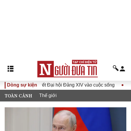
ưa Nghị quyết Đại hội Đảng XIV vào cuộc sống
Dòng sự kiện
Hướng tới
TOÀN CẢNH
Thế giới