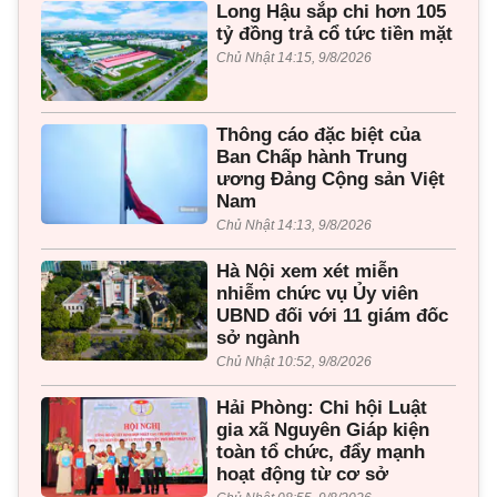
Long Hậu sắp chi hơn 105
tỷ đồng trả cổ tức tiền mặt
Chủ Nhật 14:15, 9/8/2026
Thông cáo đặc biệt của
Ban Chấp hành Trung
ương Đảng Cộng sản Việt
Nam
Chủ Nhật 14:13, 9/8/2026
Hà Nội xem xét miễn
nhiễm chức vụ Ủy viên
UBND đối với 11 giám đốc
sở ngành
Chủ Nhật 10:52, 9/8/2026
Hải Phòng: Chi hội Luật
gia xã Nguyên Giáp kiện
toàn tổ chức, đẩy mạnh
hoạt động từ cơ sở