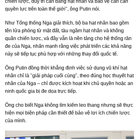
chiến lược, duy trì cân bằng hạt nhân và bảo vệ cán cân
quyền lực trên toàn thế giới", ông Putin nói.
Như Tổng thống Nga giải thích, bộ ba hạt nhân bao gồm
tên lửa phóng từ mặt đất, tàu ngầm hạt nhân và không
quân chiến lược, và đây vẫn là nền tảng cho hệ thống răn
đe của Nga, nhấn mạnh rằng việc phát triển các khả năng
này sẽ tiếp tục phù hợp với những thay đổi quốc tế.
Ông Putin đồng thời khẳng định việc sử dụng vũ khí hạt
nhân chỉ là "giải pháp cuối cùng", theo đúng học thuyết hạt
nhân của Nga – chỉ được kích hoạt khi chủ quyền hoặc an
ninh quốc gia bị đe dọa trực tiếp.
Ông cho biết Nga không tìm kiếm leo thang nhưng sẽ thực
hiện mọi biện pháp cần thiết để bảo vệ lợi ích chiến lược
của mình.