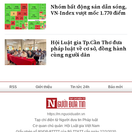
Nhóm bất động sản dẫn sóng,
VN-Index vượt mốc 1.770 điểm
Hội Luật gia Tp.Cần Thơ đưa
pháp luật về cơ sở, đồng hành
cùng người dân
RSS
Giới thiệu
Tin tức 24h
Báo mới
https://m.nguoiduatin.vn
Tạp chí điện tử Người đưa tin Pháp luật
Cơ quan chủ quản: Hội Luật gia Việt Nam
Giấy phép số 80/GP-BTTTT của Bộ TT&TT cấp ngày 27/2/2020