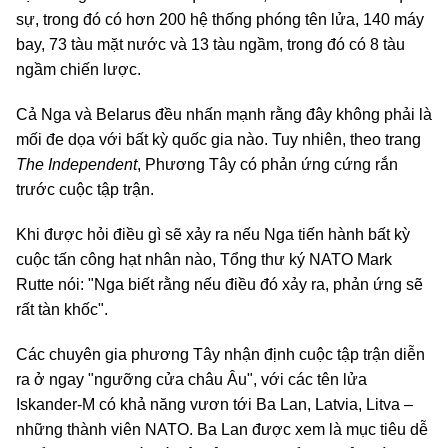
sự, trong đó có hơn 200 hệ thống phóng tên lửa, 140 máy
bay, 73 tàu mặt nước và 13 tàu ngầm, trong đó có 8 tàu
ngầm chiến lược.
Cả Nga và Belarus đều nhấn mạnh rằng đây không phải là
mối đe dọa với bất kỳ quốc gia nào. Tuy nhiên, theo trang
The Independent
, Phương Tây có phản ứng cứng rắn
trước cuộc tập trận.
Khi được hỏi điều gì sẽ xảy ra nếu Nga tiến hành bất kỳ
cuộc tấn công hạt nhân nào, Tổng thư ký NATO Mark
Rutte nói: "Nga biết rằng nếu điều đó xảy ra, phản ứng sẽ
rất tàn khốc".
Các chuyên gia phương Tây nhận định cuộc tập trận diễn
ra ở ngay "ngưỡng cửa châu Âu", với các tên lửa
Iskander-M có khả năng vươn tới Ba Lan, Latvia, Litva –
những thành viên NATO. Ba Lan được xem là mục tiêu dễ