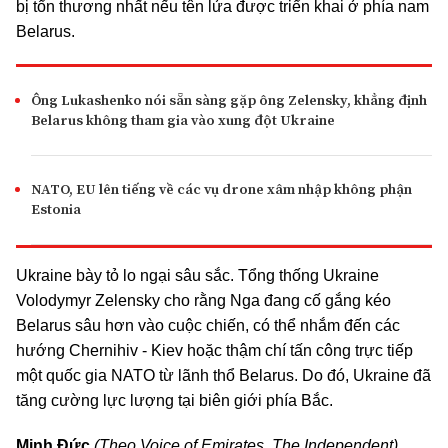
bị tổn thương nhất nếu tên lửa được triển khai ở phía nam
Belarus.
Ông Lukashenko nói sẵn sàng gặp ông Zelensky, khẳng định
Belarus không tham gia vào xung đột Ukraine
NATO, EU lên tiếng về các vụ drone xâm nhập không phận
Estonia
Ukraine bày tỏ lo ngại sâu sắc. Tổng thống Ukraine
Volodymyr Zelensky cho rằng Nga đang cố gắng kéo
Belarus sâu hơn vào cuộc chiến, có thể nhắm đến các
hướng Chernihiv - Kiev hoặc thậm chí tấn công trực tiếp
một quốc gia NATO từ lãnh thổ Belarus. Do đó, Ukraine đã
tăng cường lực lượng tại biên giới phía Bắc.
Minh Đức
(Theo Voice of Emirates, The Independent)