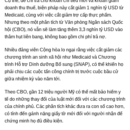
Cụ thể, để chi trả cho khoản chi tiêu mới và khoản giảm
doanh thu thuế, biện pháp này cắt giảm 1 nghìn tỷ USD từ
Medicaid, cùng với việc cắt giảm trợ cấp thực phẩm.
Nhưng theo một phân tích từ Văn phòng Ngân sách Quốc
hội (CBO), nó vẫn sẽ làm tăng thêm 3,3 nghìn tỷ USD vào
thâm hụt liên bang, không bao gồm chi phí trả nợ.
Nhiều đảng viên Cộng hòa lo ngại rằng việc cắt giảm các
chương trình an sinh xã hội như Medicaid và Chương
trình Hỗ trợ Dinh dưỡng Bổ sung (SNAP), có thể khiến họ
phải chịu các cuộc tấn công chính trị trước cuộc bầu cử
giữa nhiệm kỳ vào năm tới.
Theo CBO, gần 12 triệu người Mỹ có thể mất bảo hiểm y
tế do những thay đổi của luật mới đối với các chương trình
của chính phủ. Các phân tích khác đưa ra con số cao hơn,
có tính đến gánh nặng giấy tờ mới đối với người nhận để
chứng minh họ đủ điều kiện.