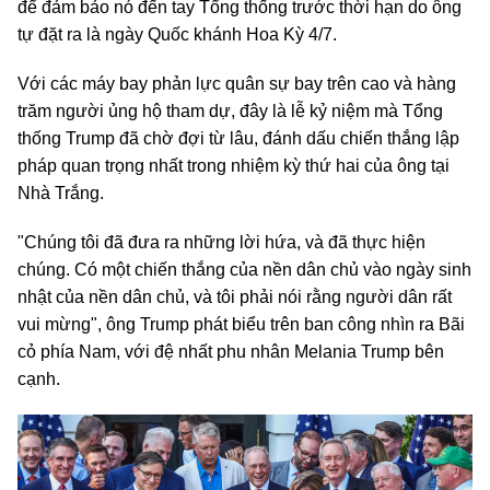
để đảm bảo nó đến tay Tổng thống trước thời hạn do ông
tự đặt ra là ngày Quốc khánh Hoa Kỳ 4/7.
Với các máy bay phản lực quân sự bay trên cao và hàng
trăm người ủng hộ tham dự, đây là lễ kỷ niệm mà Tổng
thống Trump đã chờ đợi từ lâu, đánh dấu chiến thắng lập
pháp quan trọng nhất trong nhiệm kỳ thứ hai của ông tại
Nhà Trắng.
"Chúng tôi đã đưa ra những lời hứa, và đã thực hiện
chúng. Có một chiến thắng của nền dân chủ vào ngày sinh
nhật của nền dân chủ, và tôi phải nói rằng người dân rất
vui mừng", ông Trump phát biểu trên ban công nhìn ra Bãi
cỏ phía Nam, với đệ nhất phu nhân Melania Trump bên
cạnh.