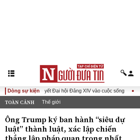
Đưa Nghị quyết Đại hội Đảng XIV vào cuộc sống
Dòng sự kiện
Hướng tớ
TOÀN CẢNH
Thế giới
Ông Trump ký ban hành “siêu dự
luật” thành luật, xác lập chiến
thắng lập pháp quan trọng nhất