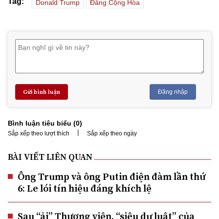
Tag:
Donald Trump
Đảng Cộng Hòa
Gửi bình luận
Đăng nhập
Bình luận tiêu biểu (
0
)
|
Sắp xếp theo lượt thích
Sắp xếp theo ngày
BÀI VIẾT LIÊN QUAN
Ông Trump và ông Putin điện đàm lần thứ
6: Le lói tín hiệu đáng khích lệ
Sau “ải” Thượng viện, “siêu dự luật” của