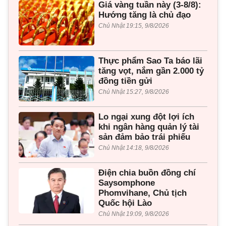
Giá vàng tuần này (3-8/8):
Hướng tăng là chủ đạo
Chủ Nhật 19:15, 9/8/2026
Thực phẩm Sao Ta báo lãi
tăng vọt, nắm gần 2.000 tỷ
đồng tiền gửi
Chủ Nhật 15:27, 9/8/2026
Lo ngại xung đột lợi ích
khi ngân hàng quản lý tài
sản đảm bảo trái phiếu
Chủ Nhật 14:18, 9/8/2026
Điện chia buồn đồng chí
Saysomphone
Phomvihane, Chủ tịch
Quốc hội Lào
Chủ Nhật 19:09, 9/8/2026