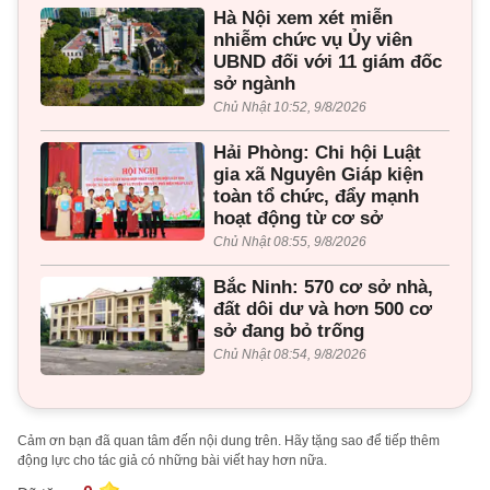
Hà Nội xem xét miễn
nhiễm chức vụ Ủy viên
UBND đối với 11 giám đốc
sở ngành
Chủ Nhật 10:52, 9/8/2026
Hải Phòng: Chi hội Luật
gia xã Nguyên Giáp kiện
toàn tổ chức, đẩy mạnh
hoạt động từ cơ sở
Chủ Nhật 08:55, 9/8/2026
Bắc Ninh: 570 cơ sở nhà,
đất dôi dư và hơn 500 cơ
sở đang bỏ trống
Chủ Nhật 08:54, 9/8/2026
Cảm ơn bạn đã quan tâm đến nội dung trên. Hãy tặng sao để tiếp thêm
động lực cho tác giả có những bài viết hay hơn nữa.