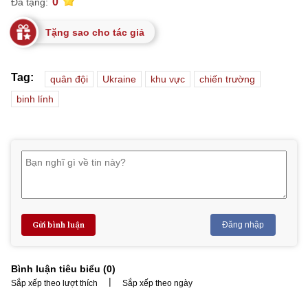
0
Đã tặng:
Tặng sao cho tác giả
Tag:
quân đội
Ukraine
khu vực
chiến trường
binh lính
Gửi bình luận
Đăng nhập
Bình luận tiêu biểu (
0
)
|
Sắp xếp theo lượt thích
Sắp xếp theo ngày