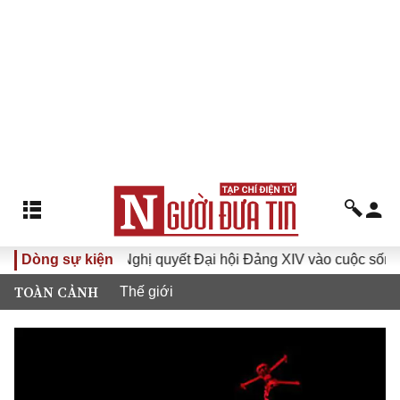
 XVI
Dòng sự kiện
Đưa Nghị quyết Đại hội Đảng XIV vào cuộc sống
TOÀN CẢNH
Thế giới