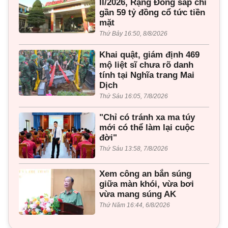
II/2026, Rạng Đông sắp chi
gần 59 tỷ đồng cổ tức tiền
mặt
Thứ Bảy 16:50, 8/8/2026
Khai quật, giám định 469
mộ liệt sĩ chưa rõ danh
tính tại Nghĩa trang Mai
Dịch
Thứ Sáu 16:05, 7/8/2026
"Chỉ có tránh xa ma túy
mới có thể làm lại cuộc
đời"
Thứ Sáu 13:58, 7/8/2026
Xem công an bắn súng
giữa màn khói, vừa bơi
vừa mang súng AK
Thứ Năm 16:44, 6/8/2026