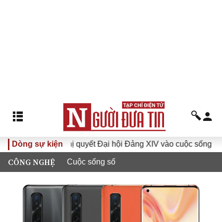
Đưa Nghị quyết Đại hội Đảng XIV vào cuộc sống
Dòng sự kiện
Hướng
CÔNG NGHỆ
Cuộc sống số