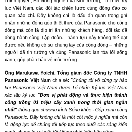
chính quyền, Bộ Nông nghiệp và Môi trường, Tổ chức Kỷ
lục Việt Nam, các đối tác chiến lược cùng đông đảo cơ
quan báo chí. Đây không chỉ là dấu ấn quan trọng ghi
nhận những đóng góp thiết thực của Panasonic cho cộng
đồng mà còn là dịp tri ân những khách hàng, đối tác đã
đồng hành cùng Tập đoàn. Thành tựu này không thể đạt
được nếu không có sự chung tay của cộng đồng – những
người đã tin tưởng và cùng Panasonic lan tỏa lối sống
xanh, góp phần bảo vệ môi trường.
Ông Marukawa Yoichi, Tổng giám đốc Công ty TNHH
Panasonic Việt Nam
chia sẻ:
"Chúng tôi vô cùng tự hào
khi Panasonic Việt Nam được Tổ chức Kỷ lục Việt Nam
xác lập kỷ lục
"Đơn vị phát động và thực hiện thành
công trồng 01 triệu cây xanh trong thời gian ngắn
nhất"
thông qua chương trình Sống khỏe - Góp xanh cùng
Panasonic. Đây không chỉ là một cột mốc ý nghĩa mà còn
là động lực để chúng tôi tiếp tục theo đuổi các sáng kiến
xanh, chung tay vì một Việt Nam phát triển bền vững.