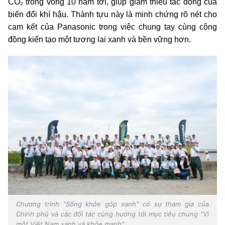
CO₂ trong vòng 10 năm tới, giúp giảm thiểu tác động của
biến đổi khí hậu. Thành tựu này là minh chứng rõ nét cho
cam kết của Panasonic trong việc chung tay cùng cộng
đồng kiến tạo một tương lai xanh và bền vững hơn.
Chương trình "Sống khỏe góp xanh" có sự tham gia của
Chính phủ và các đối tác cùng hướng tới mục tiêu chung "Vì
một Việt Nam xanh và khỏe mạnh"