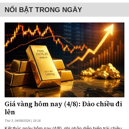
NỔI BẬT TRONG NGÀY
Giá vàng hôm nay (4/8): Đảo chiều đi
lên
Thứ 3, 04/08/2026 | 19:16
Kết thúc ngày hôm nay (4/8), ghi nhận diễn biến trái chiều