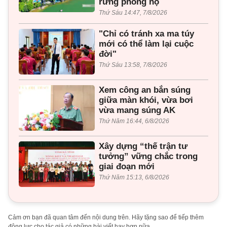
rừng phòng hộ
Thứ Sáu 14:47, 7/8/2026
"Chỉ có tránh xa ma túy
mới có thể làm lại cuộc
đời"
Thứ Sáu 13:58, 7/8/2026
Xem công an bắn súng
giữa màn khói, vừa bơi
vừa mang súng AK
Thứ Năm 16:44, 6/8/2026
Xây dựng “thế trận tư
tưởng” vững chắc trong
giai đoạn mới
Thứ Năm 15:13, 6/8/2026
Cảm ơn bạn đã quan tâm đến nội dung trên. Hãy tặng sao để tiếp thêm
động lực cho tác giả có những bài viết hay hơn nữa.