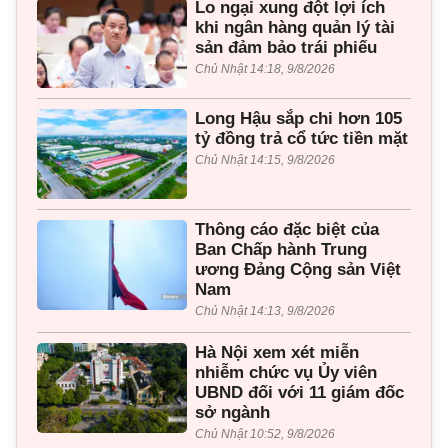
Lo ngại xung đột lợi ích
khi ngân hàng quản lý tài
sản đảm bảo trái phiếu
Chủ Nhật 14:18, 9/8/2026
Long Hậu sắp chi hơn 105
tỷ đồng trả cổ tức tiền mặt
Chủ Nhật 14:15, 9/8/2026
Thông cáo đặc biệt của
Ban Chấp hành Trung
ương Đảng Cộng sản Việt
Nam
Chủ Nhật 14:13, 9/8/2026
Hà Nội xem xét miễn
nhiễm chức vụ Ủy viên
UBND đối với 11 giám đốc
sở ngành
Chủ Nhật 10:52, 9/8/2026