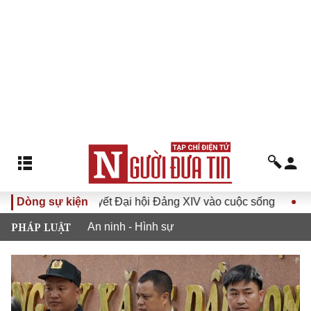
ưa Nghị quyết Đại hội Đảng XIV vào cuộc sống
Dòng sự kiện
Hướng tới 
PHÁP LUẬT
An ninh - Hình sự