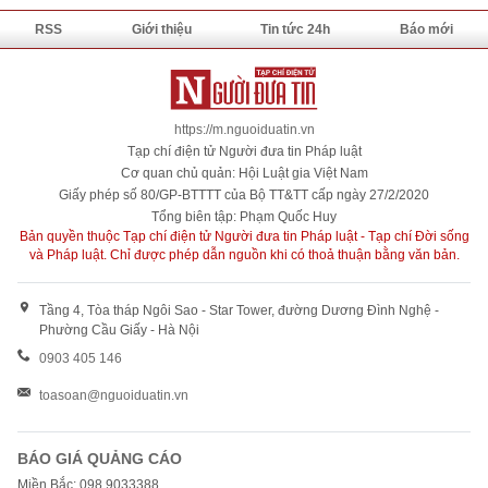
RSS
Giới thiệu
Tin tức 24h
Báo mới
https://m.nguoiduatin.vn
Tạp chí điện tử Người đưa tin Pháp luật
Cơ quan chủ quản: Hội Luật gia Việt Nam
Giấy phép số 80/GP-BTTTT của Bộ TT&TT cấp ngày 27/2/2020
Tổng biên tập: Phạm Quốc Huy
Bản quyền thuộc Tạp chí điện tử Người đưa tin Pháp luật - Tạp chí Đời sống
và Pháp luật. Chỉ được phép dẫn nguồn khi có thoả thuận bằng văn bản.
Tầng 4, Tòa tháp Ngôi Sao - Star Tower, đường Dương Đình Nghệ -
Phường Cầu Giấy - Hà Nội
0903 405 146
toasoan@nguoiduatin.vn
BÁO GIÁ QUẢNG CÁO
Miền Bắc: 098 9033388