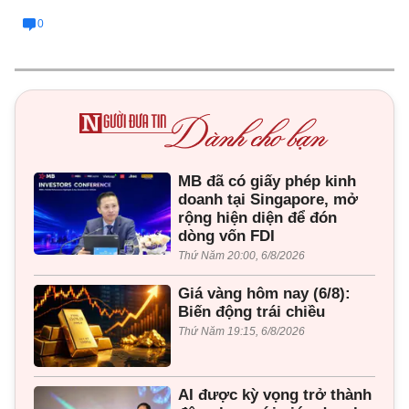
0
MB đã có giấy phép kinh
doanh tại Singapore, mở
rộng hiện diện để đón
dòng vốn FDI
Thứ Năm 20:00, 6/8/2026
Giá vàng hôm nay (6/8):
Biến động trái chiều
Thứ Năm 19:15, 6/8/2026
AI được kỳ vọng trở thành