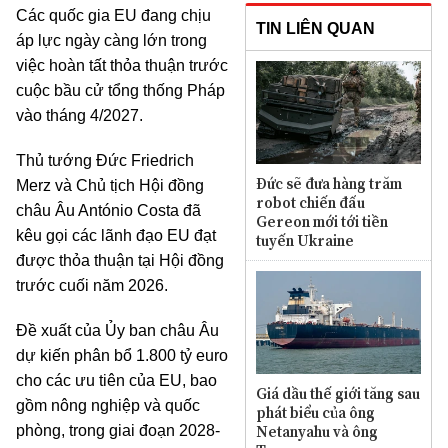
Các quốc gia EU đang chịu
TIN LIÊN QUAN
áp lực ngày càng lớn trong
việc hoàn tất thỏa thuận trước
cuộc bầu cử tổng thống Pháp
vào tháng 4/2027.
Thủ tướng Đức Friedrich
Đức sẽ đưa hàng trăm
Merz và Chủ tịch Hội đồng
robot chiến đấu
châu Âu António Costa đã
Gereon mới tới tiền
kêu gọi các lãnh đạo EU đạt
tuyến Ukraine
được thỏa thuận tại Hội đồng
trước cuối năm 2026.
Đề xuất của Ủy ban châu Âu
dự kiến phân bổ 1.800 tỷ euro
cho các ưu tiên của EU, bao
Giá dầu thế giới tăng sau
gồm nông nghiệp và quốc
phát biểu của ông
Netanyahu và ông
phòng, trong giai đoạn 2028-