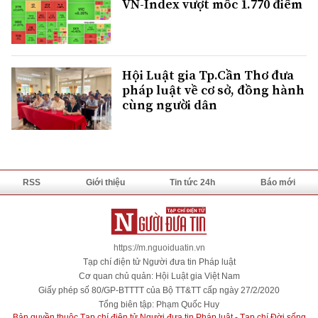
VN-Index vượt mốc 1.770 điểm
Hội Luật gia Tp.Cần Thơ đưa
pháp luật về cơ sở, đồng hành
cùng người dân
RSS
Giới thiệu
Tin tức 24h
Báo mới
https://m.nguoiduatin.vn
Tạp chí điện tử Người đưa tin Pháp luật
Cơ quan chủ quản: Hội Luật gia Việt Nam
Giấy phép số 80/GP-BTTTT của Bộ TT&TT cấp ngày 27/2/2020
Tổng biên tập: Phạm Quốc Huy
Bản quyền thuộc Tạp chí điện tử Người đưa tin Pháp luật - Tạp chí Đời sống