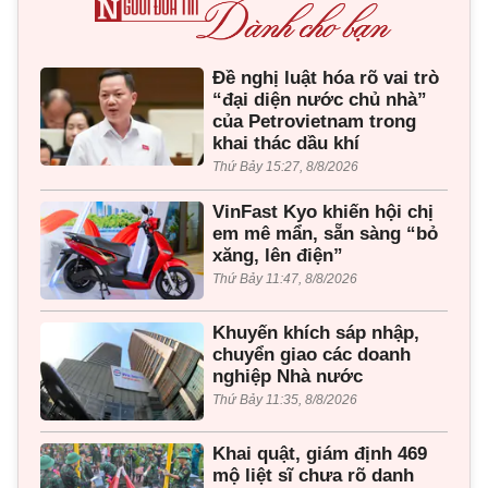
Đề nghị luật hóa rõ vai trò
“đại diện nước chủ nhà”
của Petrovietnam trong
khai thác dầu khí
Thứ Bảy 15:27, 8/8/2026
VinFast Kyo khiến hội chị
em mê mẩn, sẵn sàng “bỏ
xăng, lên điện”
Thứ Bảy 11:47, 8/8/2026
Khuyến khích sáp nhập,
chuyển giao các doanh
nghiệp Nhà nước
Thứ Bảy 11:35, 8/8/2026
Khai quật, giám định 469
mộ liệt sĩ chưa rõ danh