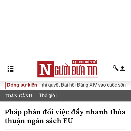
I
Dòng sự kiện
Đưa Nghị quyết Đại hội Đảng XIV vào cuộc sống
Hư
TOÀN CẢNH
Thế giới
Pháp phản đối việc đẩy nhanh thỏa
thuận ngân sách EU