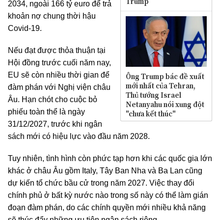
Trump
2034, ngoài 166 tỷ euro để trả
khoản nợ chung thời hậu
Covid-19.
Nếu đạt được thỏa thuận tại
Hội đồng trước cuối năm nay,
EU sẽ còn nhiều thời gian để
Ông Trump bác đề xuất
mới nhất của Tehran,
đàm phán với Nghị viện châu
Thủ tướng Israel
Âu. Hạn chót cho cuộc bỏ
Netanyahu nói xung đột
phiếu toàn thể là ngày
"chưa kết thúc"
31/12/2027, trước khi ngân
sách mới có hiệu lực vào đầu năm 2028.
Tuy nhiên, tình hình còn phức tạp hơn khi các quốc gia lớn
khác ở châu Âu gồm Italy, Tây Ban Nha và Ba Lan cũng
dự kiến tổ chức bầu cử trong năm 2027. Việc thay đổi
chính phủ ở bất kỳ nước nào trong số này có thể làm gián
đoạn đàm phán, do các chính quyền mới nhiều khả năng
sẽ thúc đẩy những ưu tiên ngân sách riêng.