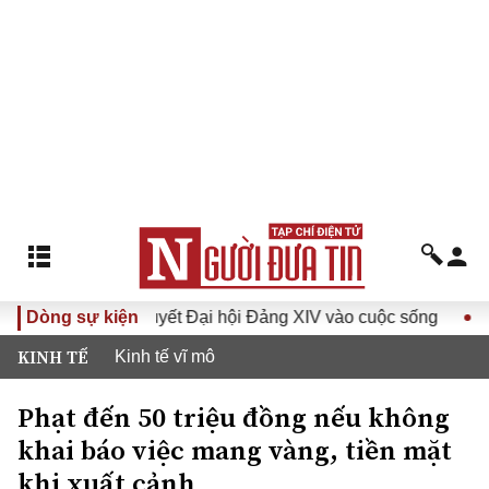
Đưa Nghị quyết Đại hội Đảng XIV vào cuộc sống
Dòng sự kiện
Hướng tớ
KINH TẾ
Kinh tế vĩ mô
Phạt đến 50 triệu đồng nếu không
khai báo việc mang vàng, tiền mặt
khi xuất cảnh