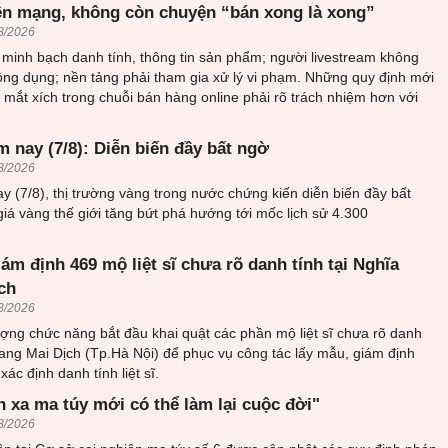
ên mạng, không còn chuyện “bán xong là xong”
8/2026
minh bạch danh tính, thông tin sản phẩm; người livestream không
ông dụng; nền tảng phải tham gia xử lý vi phạm. Những quy định mới
mắt xích trong chuỗi bán hàng online phải rõ trách nhiệm hơn với
 nay (7/8): Diễn biến đầy bất ngờ
8/2026
y (7/8), thị trường vàng trong nước chứng kiến diễn biến đầy bất
giá vàng thế giới tăng bứt phá hướng tới mốc lịch sử 4.300
iám định 469 mộ liệt sĩ chưa rõ danh tính tại Nghĩa
ch
8/2026
ượng chức năng bắt đầu khai quật các phần mộ liệt sĩ chưa rõ danh
trang Mai Dịch (Tp.Hà Nội) để phục vụ công tác lấy mẫu, giám định
ác định danh tính liệt sĩ.
h xa ma túy mới có thể làm lại cuộc đời"
8/2026