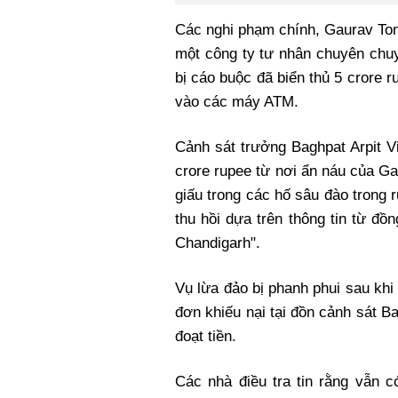
Các nghi phạm chính, Gaurav Toma
một công ty tư nhân chuyên chuy
bị cáo buộc đã biển thủ 5 crore 
vào các máy ATM.
Cảnh sát trưởng Baghpat Arpit Vi
crore rupee từ nơi ẩn náu của G
giấu trong các hố sâu đào trong
thu hồi dựa trên thông tin từ đ
Chandigarh".
Vụ lừa đảo bị phanh phui sau kh
đơn khiếu nại tại đồn cảnh sát B
đoạt tiền.
Các nhà điều tra tin rằng vẫn c