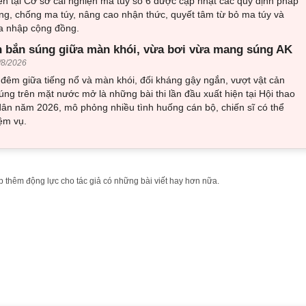
n tại Cơ sở cai nghiện ma túy số 6 được cập nhật các quy định pháp
ng, chống ma túy, nâng cao nhận thức, quyết tâm từ bỏ ma túy và
òa nhập cộng đồng.
 bắn súng giữa màn khói, vừa bơi vừa mang súng AK
/8/2026
đêm giữa tiếng nổ và màn khói, đối kháng gậy ngắn, vượt vật cản
ng trên mặt nước mở là những bài thi lần đầu xuất hiện tại Hội thao
ân năm 2026, mô phỏng nhiều tình huống cán bộ, chiến sĩ có thể
ệm vụ.
 thêm động lực cho tác giả có những bài viết hay hơn nữa.