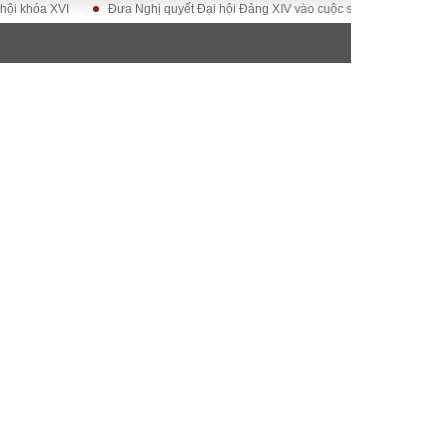
a XVI
Đưa Nghị quyết Đại hội Đảng XIV vào cuộc sống
Hướng tới Đại 
ĐỜI SỐNG
Gia đình
Sức khỏe
Cần biết
g
Cộng đồng mạng
 – Đô thị