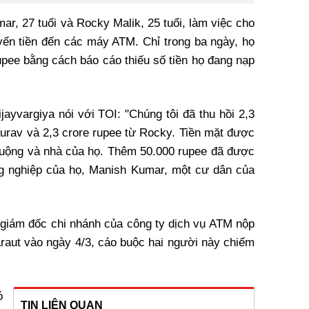
r, 27 tuổi và Rocky Malik, 25 tuổi, làm việc cho
ển tiền đến các máy ATM. Chỉ trong ba ngày, họ
rupee bằng cách báo cáo thiếu số tiền họ đang nạp
jayvargiya nói với TOI: "Chúng tôi đã thu hồi 2,3
aurav và 2,3 crore rupee từ Rocky. Tiền mặt được
 ruộng và nhà của họ. Thêm 50.000 rupee đã được
ồng nghiệp của họ, Manish Kumar, một cư dân của
i giám đốc chi nhánh của công ty dịch vụ ATM nộp
araut vào ngày 4/3, cáo buộc hai người này chiếm
ó
TIN LIÊN QUAN