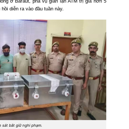
ng ở Baraut, phá vụ gian lận ATM trị giá hơn 5
 hồi diễn ra vào đầu tuần này.
 sát bắt giữ nghi phạm.