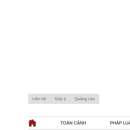
Liên hệ
Góp ý
Quảng cáo
TOÀN CẢNH
PHÁP LU