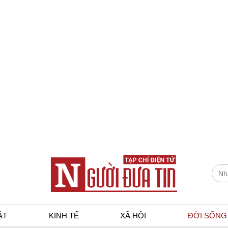
ẬT
KINH TẾ
XÃ HỘI
ĐỜI SỐNG