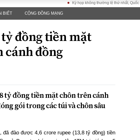
Kỳ họp không thường lệ thứ nhất, Quốc hội khó
N BIẾT
CỘNG ĐỒNG MẠNG
LUẬT
KINH TẾ
XÃ HỘI
ảy pháp
Bất động sản
Dân sinh
 tỷ đồng tiền mặt
Tài chính - Ngân
Giáo dục
luật gia
hàng
Văn hoá
n cánh đồng
ều tra
Kinh tế vĩ mô
Môi trườn
i công dân
Hồ sơ doanh
Giao thông
nghiệp
- Hình sự
Xu hướng thị
trường
Tiêu dùng và dư
,8 tỷ đồng tiền mặt chôn trên cánh
luận
óng gói trong các túi và chôn sâu
Công nghệ
US
 đã đào được 4,6 crore rupee (13,8 tỷ đồng) tiền