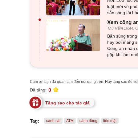
Hơn 100 học viê
luật mới về phò
sẵn sàng tái h
•
Xem công an
Thứ Năm 16:44, 6
Bắn súng trong 
hay bơi mang sú
Công an nhân d
gặp khi làm nhi
Cảm ơn bạn đã quan tâm đến nội dung trên. Hãy tặng sao để tiếp
0
Đã tặng:
Tặng sao cho tác giả
Tag:
cảnh sát
ATM
cánh đồng
tiền mặt