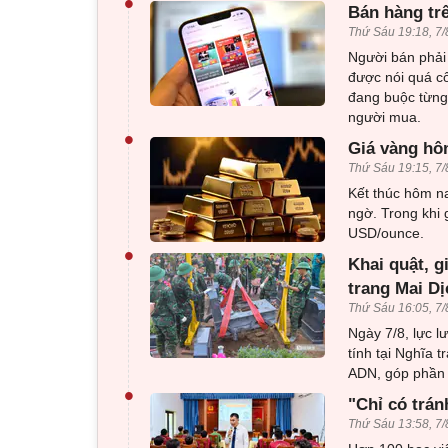
•
Bán hàng tr
Thứ Sáu 19:18, 7/
Người bán phải 
được nói quá c
đang buộc từng 
người mua.
•
Giá vàng hôm
Thứ Sáu 19:15, 7/
Kết thúc hôm na
ngờ. Trong khi 
USD/ounce.
•
Khai quật, g
trang Mai Dị
Thứ Sáu 16:05, 7/
Ngày 7/8, lực l
tính tại Nghĩa 
ADN, góp phần x
•
"Chỉ có trán
Thứ Sáu 13:58, 7/