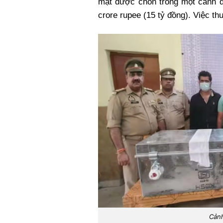
mặt được chôn trong một cánh đồ
Xi nhan Trái Phải
crore rupee (15 tỷ đồng). Việc thu
Bạn đọc viết
Cảnh