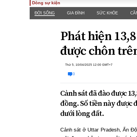
Dòng sự kiện
ĐỜI SỐNG
GIA ĐÌNH
SỨC KHỎE
CẦ
TOÀN CẢNH
PHÁP 
Tiêu điểm
Dòng ch
Phát hiện 13,8
luật
Chính sách
Góc nhìn 
Sự kiện
được chôn trê
Hồ sơ đi
Đối thoại
Tiếng nó
Thế giới
Thứ 5, 10/04/2025 12:00 GMT+7
An ninh 
0
Cảnh sát đã đào được 13
đồng. Số tiền này được đ
dưới lòng đất.
ĐA CHIỀU
INFOC
Cảnh sát ở Uttar Pradesh, Ấn Độ,
Quan điểm