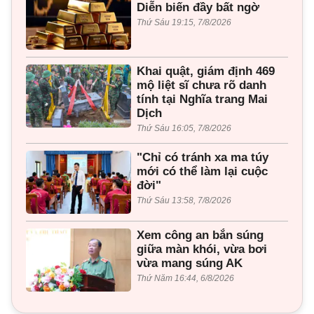
Diễn biến đầy bất ngờ
Thứ Sáu 19:15, 7/8/2026
Khai quật, giám định 469
mộ liệt sĩ chưa rõ danh
tính tại Nghĩa trang Mai
Dịch
Thứ Sáu 16:05, 7/8/2026
"Chỉ có tránh xa ma túy
mới có thể làm lại cuộc
đời"
Thứ Sáu 13:58, 7/8/2026
Xem công an bắn súng
giữa màn khói, vừa bơi
vừa mang súng AK
Thứ Năm 16:44, 6/8/2026