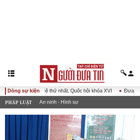
ông thường lệ thứ nhất, Quốc hội khóa XVI
Dòng sự kiện
Đưa Nghị quyế
PHÁP LUẬT
An ninh - Hình sự