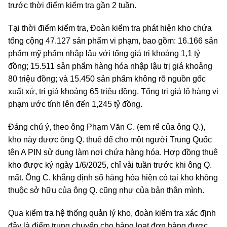
trước thời điểm kiểm tra gần 2 tuần.
Tại thời điểm kiểm tra, Đoàn kiểm tra phát hiện kho chứa
tổng cộng 47.127 sản phẩm vi phạm, bao gồm: 16.166 sản
phẩm mỹ phẩm nhập lậu với tổng giá trị khoảng 1,1 tỷ
đồng; 15.511 sản phẩm hàng hóa nhập lậu trị giá khoảng
80 triệu đồng; và 15.450 sản phẩm không rõ nguồn gốc
xuất xứ, trị giá khoảng 65 triệu đồng. Tổng trị giá lô hàng vi
phạm ước tính lên đến 1,245 tỷ đồng.
Đáng chú ý, theo ông Phạm Văn C. (em rể của ông Q.),
kho này được ông Q. thuê để cho một người Trung Quốc
tên A PIN sử dụng làm nơi chứa hàng hóa. Hợp đồng thuê
kho được ký ngày 1/6/2025, chỉ vài tuần trước khi ông Q.
mất. Ông C. khẳng định số hàng hóa hiện có tại kho không
thuộc sở hữu của ông Q. cũng như của bản thân mình.
Qua kiểm tra hệ thống quản lý kho, đoàn kiểm tra xác định
đây là điểm trung chuyển cho hàng loạt đơn hàng được