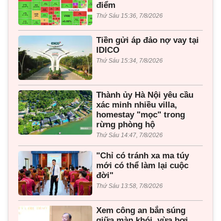
điểm
Thứ Sáu 15:36, 7/8/2026
Tiền gửi áp đảo nợ vay tại
IDICO
Thứ Sáu 15:34, 7/8/2026
Thành ủy Hà Nội yêu cầu
xác minh nhiều villa,
homestay "mọc" trong
rừng phòng hộ
Thứ Sáu 14:47, 7/8/2026
"Chỉ có tránh xa ma túy
mới có thể làm lại cuộc
đời"
Thứ Sáu 13:58, 7/8/2026
Xem công an bắn súng
giữa màn khói, vừa bơi