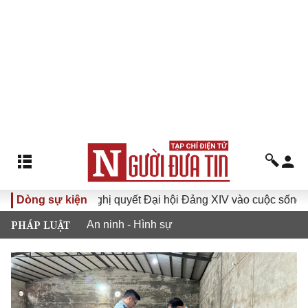
VI
Dòng sự kiện
Đưa Nghị quyết Đại hội Đảng XIV vào cuộc sống
H
PHÁP LUẬT
An ninh - Hình sự