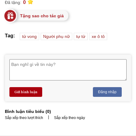
0
Đã tặng:
Tặng sao cho tác giả
Tag:
tử vong
Người phụ nữ
tự tử
xe ô tô
Gửi bình luận
Đăng nhập
Bình luận tiêu biểu (
0
)
|
Sắp xếp theo lượt thích
Sắp xếp theo ngày