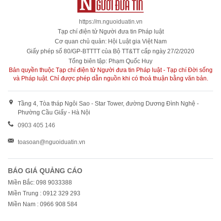
https://m.nguoiduatin.vn
Tạp chí điện tử Người đưa tin Pháp luật
Cơ quan chủ quản: Hội Luật gia Việt Nam
Giấy phép số 80/GP-BTTTT của Bộ TT&TT cấp ngày 27/2/2020
Tổng biên tập: Phạm Quốc Huy
Bản quyền thuộc Tạp chí điện tử Người đưa tin Pháp luật - Tạp chí Đời sống
và Pháp luật. Chỉ được phép dẫn nguồn khi có thoả thuận bằng văn bản.
Tầng 4, Tòa tháp Ngôi Sao - Star Tower, đường Dương Đình Nghệ -
Phường Cầu Giấy - Hà Nội
0903 405 146
toasoan@nguoiduatin.vn
BÁO GIÁ QUẢNG CÁO
Miền Bắc: 098 9033388
Miền Trung : 0912 329 293
Miền Nam : 0966 908 584