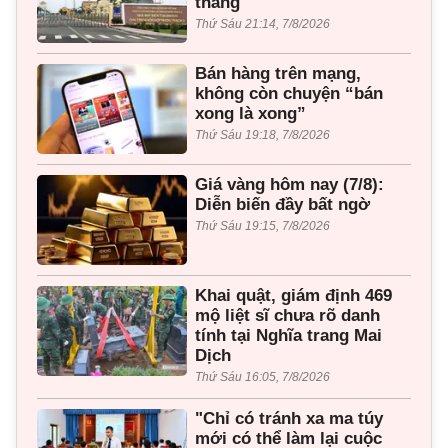
tháng
Thứ Sáu 21:14, 7/8/2026
Bán hàng trên mạng,
không còn chuyện “bán
xong là xong”
Thứ Sáu 19:18, 7/8/2026
Giá vàng hôm nay (7/8):
Diễn biến đầy bất ngờ
Thứ Sáu 19:15, 7/8/2026
Khai quật, giám định 469
mộ liệt sĩ chưa rõ danh
tính tại Nghĩa trang Mai
Dịch
Thứ Sáu 16:05, 7/8/2026
"Chỉ có tránh xa ma túy
mới có thể làm lại cuộc