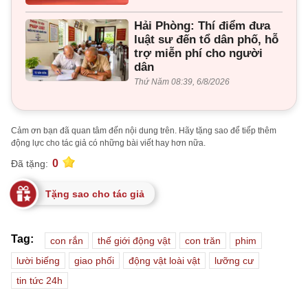
Hải Phòng: Thí điểm đưa
luật sư đến tổ dân phố, hỗ
trợ miễn phí cho người
dân
Thứ Năm 08:39, 6/8/2026
Cảm ơn bạn đã quan tâm đến nội dung trên. Hãy tặng sao để tiếp thêm
động lực cho tác giả có những bài viết hay hơn nữa.
0
Đã tặng:
Tặng sao cho tác giả
Tag:
con rắn
thế giới động vật
con trăn
phim
lười biếng
giao phối
động vật loài vật
lưỡng cư
tin tức 24h