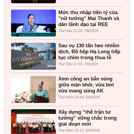
Mức thu nhập tiền tỷ của
"nữ tướng" Mai Thanh và
dàn lãnh đạo tại REE
Thứ Sáu 11:29, 7/8/2026
Sau vụ 130 tấn heo nhiễm
dịch, Đồ hộp Hạ Long tiếp
tục chìm trong thua lỗ
Thứ Sáu 11:05, 7/8/2026
Xem công an bắn súng
giữa màn khói, vừa bơi
vừa mang súng AK
Thứ Năm 16:44, 6/8/2026
Xây dựng “thế trận tư
tưởng” vững chắc trong
giai đoạn mới
Thứ Năm 15:13, 6/8/2026