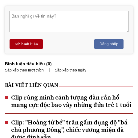
Gửi bình luận
Đăng nhập
Bình luận tiêu biểu (
0
)
|
Sắp xếp theo lượt thích
Sắp xếp theo ngày
BÀI VIẾT LIÊN QUAN
Clip rùng mình cảnh tượng đàn rắn hổ
mang cực độc bao vây những đứa trẻ 1 tuổi
Clip: "Hoàng tử bé" trăn gấm đụng độ "bá
chủ phương Đông", chiếc vương miện đã
được định sẵn