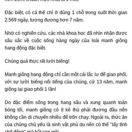
Đặc biệt, có cá thể chỉ ở đúng 1 chỗ trong suốt thời gian
2.569 ngày, tương đương hơn 7 năm.
Nhờ có nghiên cứu, các nhà khoa học đã nhìn nhận được
sâu sắc về cuộc sống hàng ngày của loài manh giông
hang động đặc biệt.
Chúng quả thực rất lười biếng!
Manh giông hang động chỉ cần một cái lắc lư để giao phối,
với sự lười biếng nổi tiếng của chúng, cứ 13 năm, manh
giông lại giao phối 1 lần!
Do đặc điểm sống trong hang sâu và xung quanh toàn
bóng tối, manh giông có ít kẻ thù phải đương đầu nên
không cần di chuyển nhiều để trốn chạy. Ngoài ra, thức ăn
của chúng chủ yếu là sinh vật phù du nên có thể "lấy tĩnh
chế động" mà bắt con mồi.