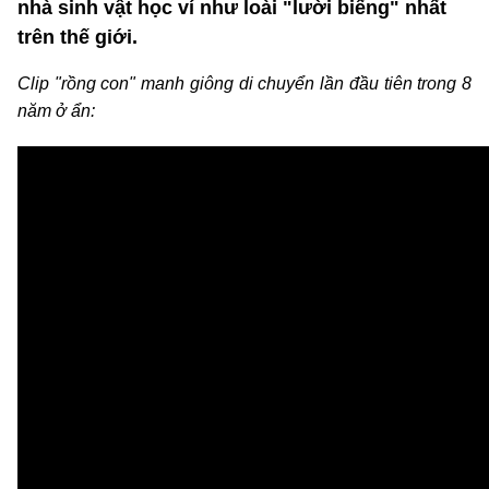
nhà sinh vật học ví như loài "lười biếng" nhất
trên thế giới.
Clip "rồng con" manh giông di chuyển lần đầu tiên trong 8
năm ở ẩn: