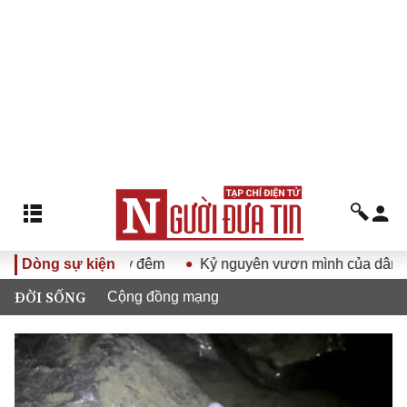
00 ngày đêm
Dòng sự kiện
Kỷ nguyên vươn mình của dân tộc Việt Nam
ĐỜI SỐNG
Cộng đồng mạng