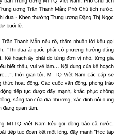
ủy ban Trung ương MTTQ Việt Nam, Phó Chủ tịch
 Trung ương Trần Thanh Mẫn; Phó Chủ tịch nước,
Thi đua - Khen thưởng Trung ương Đặng Thị Ngọc
dự buổi lễ.
g Trần Thanh Mẫn nêu rõ, thấm nhuần lời kêu gọi
ch, "Thi đua ái quốc phải có phương hướng đúng
. Kế hoạch ấy phải do từng đơn vị nhỏ, từng gia
iểu biết thấu, vui vẻ làm… Nội dung của kế hoạch
mực…", thời gian tới, MTTQ Việt Nam các cấp sẽ
ng thức hoạt động. Các cuộc vận động, phong trào
át động tiếp tục được đẩy mạnh, khắc phục chồng
 động, sáng tạo của địa phương, xác định nội dung
n đang quan tâm.
ơng MTTQ Việt Nam kêu gọi đồng bào cả nước,
ài tiếp tục đoàn kết một lòng, đẩy mạnh "Học tập