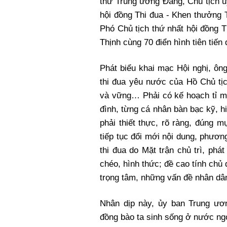
thư Trung ương Đảng, Chủ tịch 
hội đồng Thi đua - Khen thưởng
Phó Chủ tịch thứ nhất hội đồng 
Thịnh cùng 70 điển hình tiên tiến 
Phát biểu khai mạc Hội nghị, ôn
thi đua yêu nước của Hồ Chủ tị
và vững… Phải có kế hoạch tỉ mỉ
đình, từng cá nhân bàn bạc kỹ, h
phải thiết thực, rõ ràng, đúng 
tiếp tục đổi mới nội dung, phươ
thi đua do Mặt trận chủ trì, ph
chéo, hình thức; đề cao tính chủ
trọng tâm, những vấn đề nhân dâ
Nhân dịp này, ủy ban Trung ư
đồng bào ta sinh sống ở nước ngo