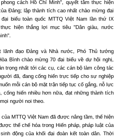
 phong cách Hồ Chí Minh", quyết tâm thực hiện
 của Đảng; lập thành tích cao nhất chào mừng đại
i đại biểu toàn quốc MTTQ Việt Nam lần thứ IX
thực hiện thắng lợi mục tiêu "Dân giàu, nước
inh".
mặt lãnh đạo Đảng và Nhà nước, Phó Thủ tướng
òa Bình chào mừng 70 đại biểu về dự hội nghị,
ân trọng nhất tới các cụ, các cán bộ làm công tác
người đã, đang cống hiến trực tiếp cho sự nghiệp
muốn mỗi cán bộ mặt trận tiếp tục cố gắng, nỗ lực
 cống hiến nhiều hơn nữa, đạt những thành tích
mọi người noi theo.
ò của MTTQ Việt Nam đã được nâng tầm, thể hiện
được thể chế hóa trong Hiến pháp, pháp luật của
sinh động của khối đại đoàn kết toàn dân. Thời