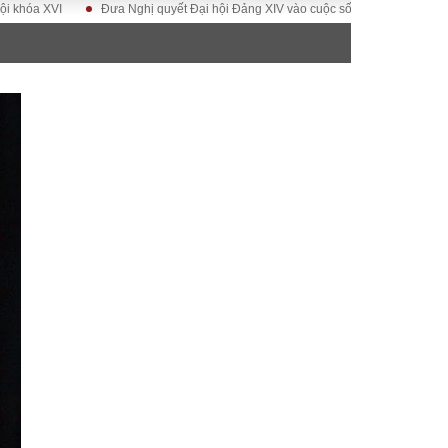
I
Đưa Nghị quyết Đại hội Đảng XIV vào cuộc sống
Hướng tới Đại hội 
ĐỜI SỐNG
Gia đình
Sức khỏe
Cần biết
g
Cộng đồng mạng
 – Đô thị