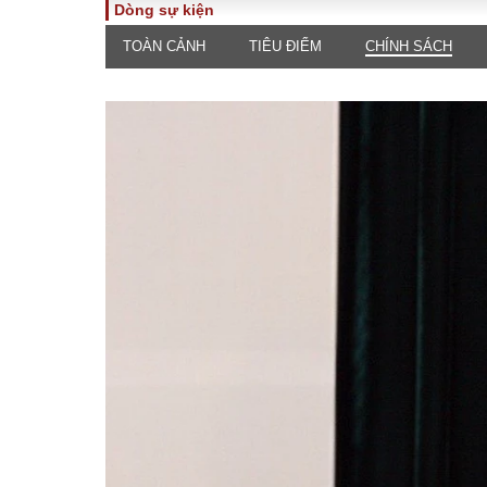
Dòng sự kiện
TOÀN CẢNH
TIÊU ĐIỂM
CHÍNH SÁCH
TOÀN CẢNH
PHÁP 
Tiêu điểm
Dòng ch
luật
Chính sách
Góc nhìn 
Sự kiện
Hồ sơ đi
Đối thoại
Tiếng nó
Thế giới
An ninh 
ĐA CHIỀU
INFOC
Quan điểm