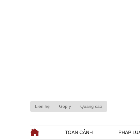
Liên hệ
Góp ý
Quảng cáo
TOÀN CẢNH
PHÁP LU