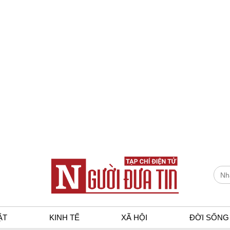
ẬT
KINH TẾ
XÃ HỘI
ĐỜI SỐNG