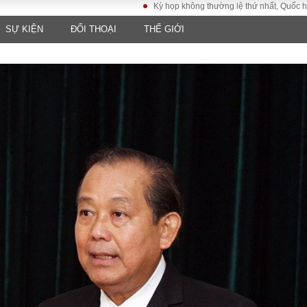
Kỳ họp không thường lệ thứ nhất, Quốc hội khóa XV
SỰ KIỆN
ĐỐI THOẠI
THẾ GIỚI
LUẬT
KINH TẾ
XÃ HỘI
ảy pháp
Bất động sản
Dân sinh
Tài chính - Ngân
Giáo dục
luật gia
hàng
Văn hoá
ều tra
Kinh tế vĩ mô
Môi trườn
i công dân
Hồ sơ doanh
Giao thông
nghiệp
- Hình sự
Xu hướng thị
trường
Tiêu dùng và dư
luận
Công nghệ
US