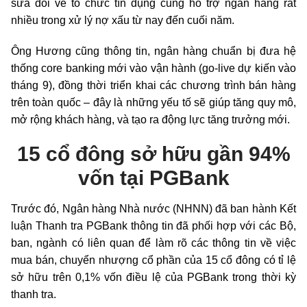
sửa đổi về tổ chức tín dụng cũng hỗ trợ ngân hàng rất
nhiều trong xử lý nợ xấu từ nay đến cuối năm.
Ông Hương cũng thông tin, ngân hàng chuẩn bị đưa hệ
thống core banking mới vào vận hành (go-live dự kiến vào
tháng 9), đồng thời triển khai các chương trình bán hàng
trên toàn quốc – đây là những yếu tố sẽ giúp tăng quy mô,
mở rộng khách hàng, và tạo ra động lực tăng trưởng mới.
15 cổ đông sở hữu gần 94%
vốn tại PGBank
Trước đó, Ngân hàng Nhà nước (NHNN) đã ban hành Kết
luận Thanh tra PGBank thông tin đã phối hợp với các Bộ,
ban, ngành có liên quan để làm rõ các thông tin về việc
mua bán, chuyển nhượng cổ phần của 15 cổ đông có tỉ lệ
sở hữu trên 0,1% vốn điều lệ của PGBank trong thời kỳ
thanh tra.