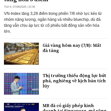
Thứ 6, 07/08/2026 | 15:36
VN-Index tăng 3,28 điểm trong phiên 7/8 nhờ lực kéo từ
nhóm năng lượng, ngân hàng và nhiều bluechip, dù đà
tăng vẫn chịu áp lực từ cổ phiếu bất động sản vốn hóa
lớn.
Giá vàng hôm nay (7/8): Mất
đà tăng
Thị trường thiếu động lực bứt
phá, nghiêng về kịch bản tích
lũy
MB đã có giấy phép kinh
doanh tại Singapore, mở rộng