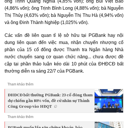
ông Trịnh Quang Nghĩa (4,85% vốn); ông Bùi Việt Bảo
(4,86% vốn); ông Trịnh Bình Long (4,88% vốn); bà Nguyễn
Thị Thủy (4,63% vốn); bà Nguyễn Thị Thu Hà (4,94% vốn)
và ông Đinh Thành Nghiệp (1,025% vốn).
Các vấn đề liên quan tỉ lệ sở hữu tại PGBank hay nội
dung liên quan đến việc mua, nhận chuyển nhượng cổ
phần của 15 cổ đông được Thanh tra Ngân hàng Nhà
nước chuyển sang cơ quan chức năng... chưa được đề
cập tại phần thảo luận kéo dài 10 phút của ĐHĐCĐ bất
thường diễn ra sáng 22/7 của PGBank.
Tham khảo thêm
ĐHĐCĐ bất thường PGBank: 23 cổ đông tham
dự chiếm gần 80% vốn, đề cử nhân sự Thành
Công Group vào HĐQT
Tham khảo thêm
PGBank muốn lấn sân chứng khoán, bảo