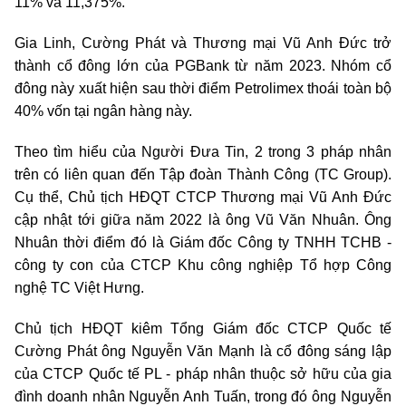
11% và 11,375%.
Gia Linh, Cường Phát và Thương mại Vũ Anh Đức trở
thành cổ đông lớn của PGBank từ năm 2023. Nhóm cổ
đông này xuất hiện sau thời điểm Petrolimex thoái toàn bộ
40% vốn tại ngân hàng này.
Theo tìm hiểu của Người Đưa Tin, 2 trong 3 pháp nhân
trên có liên quan đến Tập đoàn Thành Công (TC Group).
Cụ thể, Chủ tịch HĐQT CTCP Thương mại Vũ Anh Đức
cập nhật tới giữa năm 2022 là ông Vũ Văn Nhuân. Ông
Nhuân thời điểm đó là Giám đốc Công ty TNHH TCHB -
công ty con của CTCP Khu công nghiệp Tổ hợp Công
nghệ TC Việt Hưng.
Chủ tịch HĐQT kiêm Tổng Giám đốc CTCP Quốc tế
Cường Phát ông Nguyễn Văn Mạnh là cổ đông sáng lập
của CTCP Quốc tế PL - pháp nhân thuộc sở hữu của gia
đình doanh nhân Nguyễn Anh Tuấn, trong đó ông Nguyễn