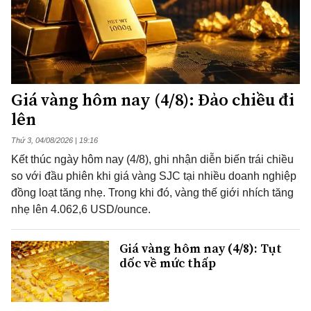
Giá vàng hôm nay (4/8): Đảo chiều đi
lên
Thứ 3, 04/08/2026 | 19:16
Kết thúc ngày hôm nay (4/8), ghi nhận diễn biến trái chiều
so với đầu phiên khi giá vàng SJC tại nhiều doanh nghiệp
đồng loạt tăng nhẹ. Trong khi đó, vàng thế giới nhích tăng
nhẹ lên 4.062,6 USD/ounce.
Giá vàng hôm nay (4/8): Tụt
dốc về mức thấp