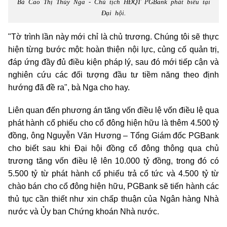
Bà Cao Thị Thúy Nga - Chủ tịch HĐQT PGBank phát biểu tại
Đại hội.
"Tờ trình lần này mới chỉ là chủ trương. Chúng tôi sẽ thực
hiện từng bước một: hoàn thiện nội lực, củng cố quản trị,
đáp ứng đầy đủ điều kiện pháp lý, sau đó mới tiếp cận và
nghiên cứu các đối tượng đầu tư tiềm năng theo định
hướng đã đề ra", bà Nga cho hay.
Liên quan đến phương án tăng vốn điều lệ vốn điều lệ qua
phát hành cổ phiếu cho cổ đông hiện hữu là thêm 4.500 tỷ
đồng, ông Nguyễn Văn Hương – Tổng Giám đốc PGBank
cho biết sau khi Đại hội đồng cổ đông thông qua chủ
trương tăng vốn điều lệ lên 10.000 tỷ đồng, trong đó có
5.500 tỷ từ phát hành cổ phiếu trả cổ tức và 4.500 tỷ từ
chào bán cho cổ đông hiện hữu, PGBank sẽ tiến hành các
thủ tục cần thiết như xin chấp thuận của Ngân hàng Nhà
nước và Ủy ban Chứng khoán Nhà nước.