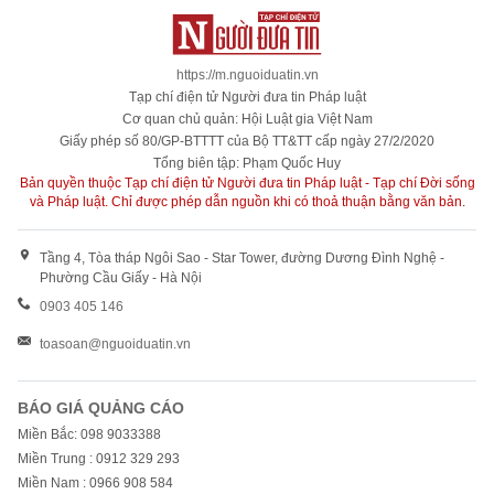
https://m.nguoiduatin.vn
Tạp chí điện tử Người đưa tin Pháp luật
Cơ quan chủ quản: Hội Luật gia Việt Nam
Giấy phép số 80/GP-BTTTT của Bộ TT&TT cấp ngày 27/2/2020
Tổng biên tập: Phạm Quốc Huy
Bản quyền thuộc Tạp chí điện tử Người đưa tin Pháp luật - Tạp chí Đời sống
và Pháp luật. Chỉ được phép dẫn nguồn khi có thoả thuận bằng văn bản.
Tầng 4, Tòa tháp Ngôi Sao - Star Tower, đường Dương Đình Nghệ -
Phường Cầu Giấy - Hà Nội
0903 405 146
toasoan@nguoiduatin.vn
BÁO GIÁ QUẢNG CÁO
Miền Bắc: 098 9033388
Miền Trung : 0912 329 293
Miền Nam : 0966 908 584