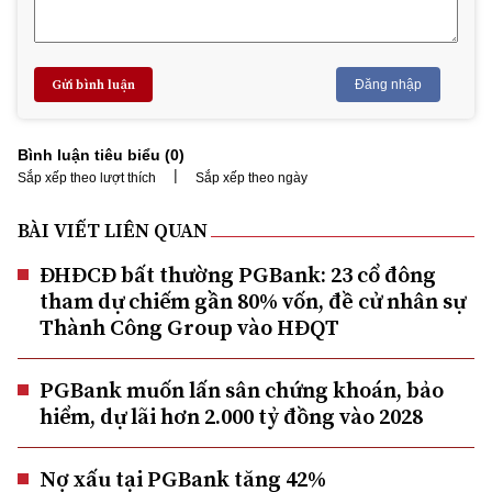
Gửi bình luận
Đăng nhập
Bình luận tiêu biểu (
0
)
|
Sắp xếp theo lượt thích
Sắp xếp theo ngày
BÀI VIẾT LIÊN QUAN
ĐHĐCĐ bất thường PGBank: 23 cổ đông
tham dự chiếm gần 80% vốn, đề cử nhân sự
Thành Công Group vào HĐQT
PGBank muốn lấn sân chứng khoán, bảo
hiểm, dự lãi hơn 2.000 tỷ đồng vào 2028
Nợ xấu tại PGBank tăng 42%