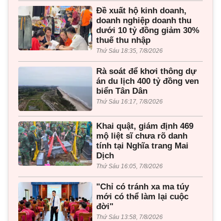
Đề xuất hộ kinh doanh,
doanh nghiệp doanh thu
dưới 10 tỷ đồng giảm 30%
thuế thu nhập
Thứ Sáu 18:35, 7/8/2026
Rà soát để khơi thông dự
án du lịch 400 tỷ đồng ven
biển Tân Dân
Thứ Sáu 16:17, 7/8/2026
Khai quật, giám định 469
mộ liệt sĩ chưa rõ danh
tính tại Nghĩa trang Mai
Dịch
Thứ Sáu 16:05, 7/8/2026
"Chỉ có tránh xa ma túy
mới có thể làm lại cuộc
đời"
Thứ Sáu 13:58, 7/8/2026