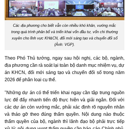
Các địa phương cho biết vẫn còn nhiều khó khăn, vướng mắc
trong quá trình phân bổ và triển khai vốn đầu tư, vốn chi thường
xuyên cho lĩnh vực KH&CN,
đổi mới sáng tạo
và
chuyển đổi số
(Ảnh: VGP).
Theo Phó Thủ tướng, ngay sau hội nghị, các bộ, ngành,
địa phương cần rà soát lại toàn bộ danh mục nhiệm vụ, dự
án KHCN,
đổi mới sáng tạo
và
chuyển đổi số
trong năm
2026 để phân loại cụ thể.
"Những dự án có thể triển khai ngay cần tập trung nguồn
lực để đẩy nhanh tiến độ thực hiện và giải ngân. Đối với
các dự án còn vướng mắc, phải xác định rõ nguyên nhân
và tháo gỡ theo đúng thẩm quyền. Nội dung nào thuộc
thẩm quyền của bộ, ngành thì lãnh đạo bộ phải trực tiếp
xử lý; nội dung vượt thẩm quyền cần báo cáo Chính phủ,