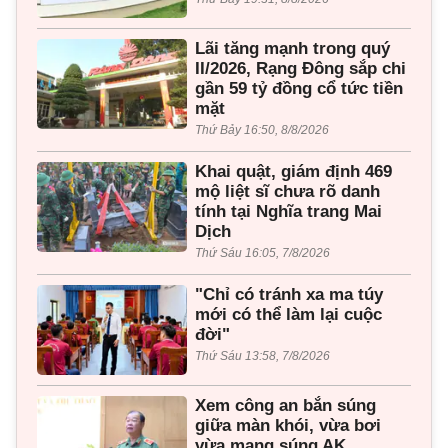
Lãi tăng mạnh trong quý
II/2026, Rạng Đông sắp chi
gần 59 tỷ đồng cổ tức tiền
mặt
Thứ Bảy 16:50, 8/8/2026
Khai quật, giám định 469
mộ liệt sĩ chưa rõ danh
tính tại Nghĩa trang Mai
Dịch
Thứ Sáu 16:05, 7/8/2026
"Chỉ có tránh xa ma túy
mới có thể làm lại cuộc
đời"
Thứ Sáu 13:58, 7/8/2026
Xem công an bắn súng
giữa màn khói, vừa bơi
vừa mang súng AK