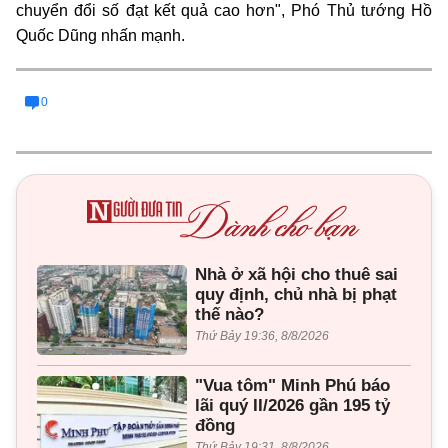
chuyển đổi số
đạt kết quả cao hơn", Phó Thủ tướng Hồ
Quốc Dũng nhấn mạnh.
0
Nhà ở xã hội cho thuê sai
quy định, chủ nhà bị phạt
thế nào?
Thứ Bảy 19:36, 8/8/2026
"Vua tôm" Minh Phú báo
lãi quý II/2026 gần 195 tỷ
đồng
Thứ Bảy 19:31, 8/8/2026