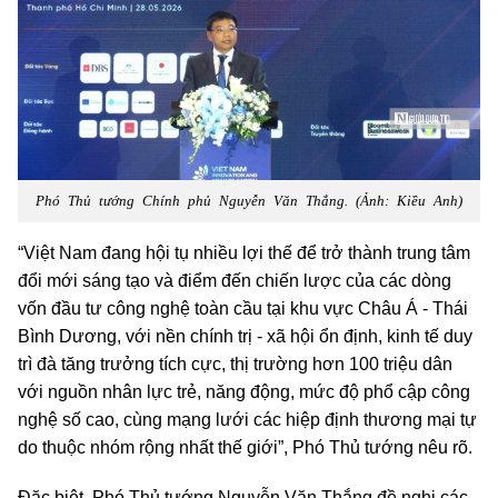
Phó Thủ tướng Chính phủ Nguyễn Văn Thắng. (Ảnh: Kiều Anh)
“Việt Nam đang hội tụ nhiều lợi thế để trở thành trung tâm
đổi mới sáng tạo và điểm đến chiến lược của các dòng
vốn đầu tư công nghệ toàn cầu tại khu vực Châu Á - Thái
Bình Dương, với nền chính trị - xã hội ổn định, kinh tế duy
trì đà tăng trưởng tích cực, thị trường hơn 100 triệu dân
với nguồn nhân lực trẻ, năng động, mức độ phổ cập công
nghệ số cao, cùng mạng lưới các hiệp định thương mại tự
do thuộc nhóm rộng nhất thế giới”, Phó Thủ tướng nêu rõ.
Đặc biệt, Phó Thủ tướng Nguyễn Văn Thắng đề nghị các