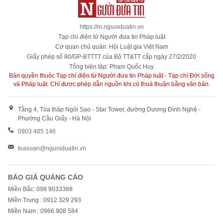
https://m.nguoiduatin.vn
Tạp chí điện tử Người đưa tin Pháp luật
Cơ quan chủ quản: Hội Luật gia Việt Nam
Giấy phép số 80/GP-BTTTT của Bộ TT&TT cấp ngày 27/2/2020
Tổng biên tập: Phạm Quốc Huy
Bản quyền thuộc Tạp chí điện tử Người đưa tin Pháp luật - Tạp chí Đời sống
và Pháp luật. Chỉ được phép dẫn nguồn khi có thoả thuận bằng văn bản.
Tầng 4, Tòa tháp Ngôi Sao - Star Tower, đường Dương Đình Nghệ -
Phường Cầu Giấy - Hà Nội
0903 405 146
toasoan@nguoiduatin.vn
BÁO GIÁ QUẢNG CÁO
Miền Bắc: 098 9033388
Miền Trung : 0912 329 293
Miền Nam : 0966 908 584