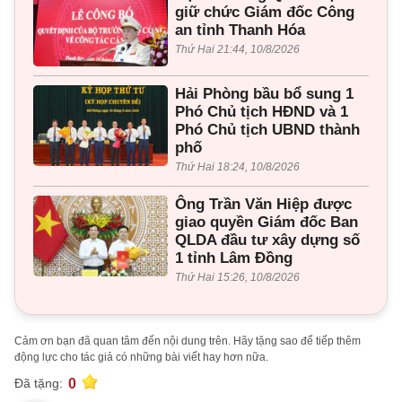
giữ chức Giám đốc Công
an tỉnh Thanh Hóa
Thứ Hai 21:44, 10/8/2026
Hải Phòng bầu bổ sung 1
Phó Chủ tịch HĐND và 1
Phó Chủ tịch UBND thành
phố
Thứ Hai 18:24, 10/8/2026
Ông Trần Văn Hiệp được
giao quyền Giám đốc Ban
QLDA đầu tư xây dựng số
1 tỉnh Lâm Đồng
Thứ Hai 15:26, 10/8/2026
Cảm ơn bạn đã quan tâm đến nội dung trên. Hãy tặng sao để tiếp thêm
động lực cho tác giả có những bài viết hay hơn nữa.
0
Đã tặng: