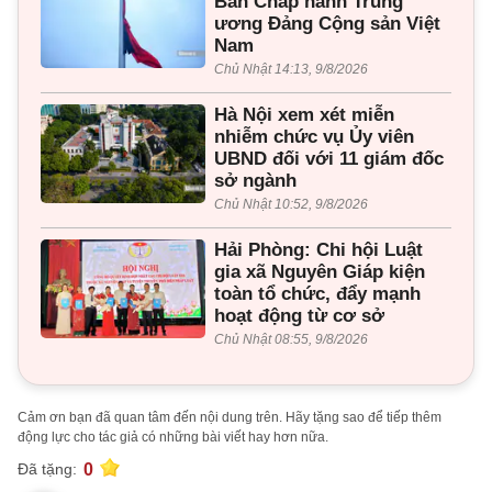
Ban Chấp hành Trung
ương Đảng Cộng sản Việt
Nam
Chủ Nhật 14:13, 9/8/2026
Hà Nội xem xét miễn
nhiễm chức vụ Ủy viên
UBND đối với 11 giám đốc
sở ngành
Chủ Nhật 10:52, 9/8/2026
Hải Phòng: Chi hội Luật
gia xã Nguyên Giáp kiện
toàn tổ chức, đẩy mạnh
hoạt động từ cơ sở
Chủ Nhật 08:55, 9/8/2026
Cảm ơn bạn đã quan tâm đến nội dung trên. Hãy tặng sao để tiếp thêm
động lực cho tác giả có những bài viết hay hơn nữa.
0
Đã tặng: