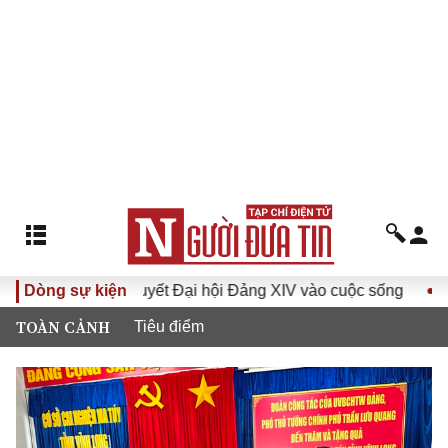
a Nghị quyết Đại hội Đảng XIV vào cuộc sống
Dòng sự kiện
Hướng tới 
TOÀN CẢNH
Tiêu điểm