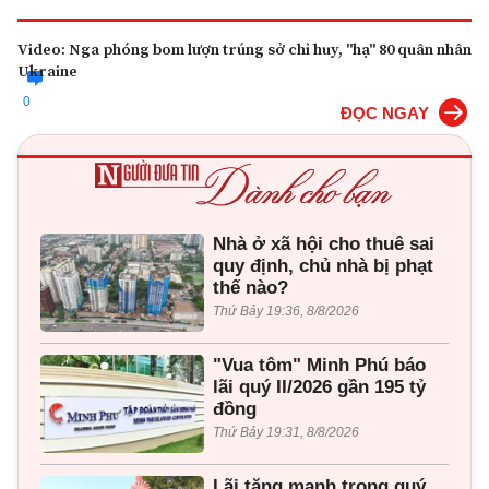
Video: Nga phóng bom lượn trúng sở chỉ huy, "hạ" 80 quân nhân
Ukraine
0
ĐỌC NGAY
Nhà ở xã hội cho thuê sai
quy định, chủ nhà bị phạt
thế nào?
Thứ Bảy 19:36, 8/8/2026
"Vua tôm" Minh Phú báo
lãi quý II/2026 gần 195 tỷ
đồng
Thứ Bảy 19:31, 8/8/2026
Lãi tăng mạnh trong quý