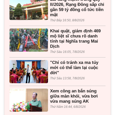
II/2026, Rạng Đông sắp chi
gần 59 tỷ đồng cổ tức tiền
mặt
Thứ Bảy 16:50, 8/8/2026
Khai quật, giám định 469
mộ liệt sĩ chưa rõ danh
tính tại Nghĩa trang Mai
Dịch
Thứ Sáu 16:05, 7/8/2026
"Chỉ có tránh xa ma túy
mới có thể làm lại cuộc
đời"
Thứ Sáu 13:58, 7/8/2026
Xem công an bắn súng
giữa màn khói, vừa bơi
vừa mang súng AK
Thứ Năm 16:44, 6/8/2026