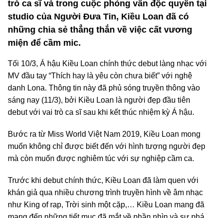
trò ca sĩ và trong cuộc phỏng vấn độc quyền tại
studio của Người Đưa Tin, Kiều Loan đã có
những chia sẻ thẳng thắn về việc cất vương
miện để cầm mic.
Tối 10/3, Á hậu Kiều Loan chính thức debut làng nhạc với
MV đầu tay “Thích hay là yêu còn chưa biết” với nghệ
danh Lona. Thông tin này đã phủ sóng truyền thông vào
sáng nay (11/3), bởi Kiều Loan là người đẹp đầu tiên
debut với vai trò ca sĩ sau khi kết thúc nhiệm kỳ Á hậu.
Bước ra từ Miss World Việt Nam 2019, Kiều Loan mong
muốn không chỉ được biết đến với hình tượng người đẹp
mà còn muốn được nghiêm túc với sự nghiệp cầm ca.
Trước khi debut chính thức, Kiều Loan đã làm quen với
khán giả qua nhiều chương trình truyền hình về âm nhạc
như King of rap, Trời sinh một cặp,… Kiều Loan mang đã
mang đến những tiết mục đã mắt về phần nhìn và sự phá