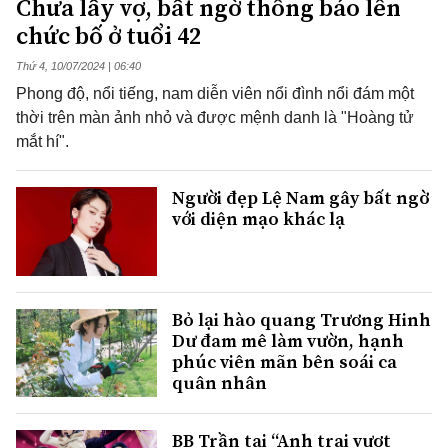
Chưa lấy vợ, bất ngờ thông báo lên
chức bố ở tuổi 42
Thứ 4, 10/07/2024 | 06:40
Phong độ, nổi tiếng, nam diễn viên nổi đình nổi đám một
thời trên màn ảnh nhỏ và được mệnh danh là "Hoàng tử
mắt hí".
Người đẹp Lệ Nam gây bất ngờ
với diện mạo khác lạ
Bỏ lại hào quang Trương Hinh
Dư đam mê làm vườn, hạnh
phúc viên mãn bên soái ca
quân nhân
BB Trần tại “Anh trai vượt