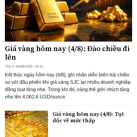
Giá vàng hôm nay (4/8): Đảo chiều đi
lên
Thứ 3, 04/08/2026 | 19:16
Kết thúc ngày hôm nay (4/8), ghi nhận diễn biến trái chiều
so với đầu phiên khi giá vàng SJC tại nhiều doanh nghiệp
đồng loạt tăng nhẹ. Trong khi đó, vàng thế giới nhích tăng
nhẹ lên 4.062,6 USD/ounce.
Giá vàng hôm nay (4/8): Tụt
dốc về mức thấp