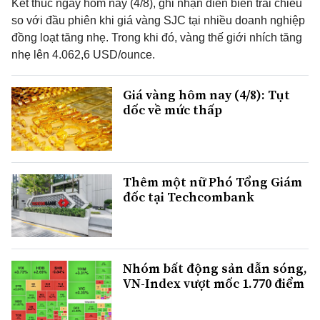
Kết thúc ngày hôm nay (4/8), ghi nhận diễn biến trái chiều
so với đầu phiên khi giá vàng SJC tại nhiều doanh nghiệp
đồng loạt tăng nhẹ. Trong khi đó, vàng thế giới nhích tăng
nhẹ lên 4.062,6 USD/ounce.
Giá vàng hôm nay (4/8): Tụt
dốc về mức thấp
Thêm một nữ Phó Tổng Giám
đốc tại Techcombank
Nhóm bất động sản dẫn sóng,
VN-Index vượt mốc 1.770 điểm