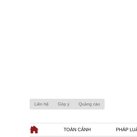
Liên hệ
Góp ý
Quảng cáo
TOÀN CẢNH
PHÁP LU