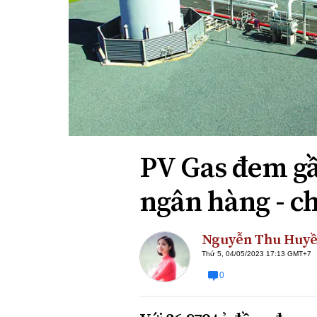
Xi nhan Trái Phải
Bạn đọc viết
PV Gas đem gầ
ngân hàng - c
Nguyễn Thu Huy
Thứ 5, 04/05/2023 17:13 GMT+7
0