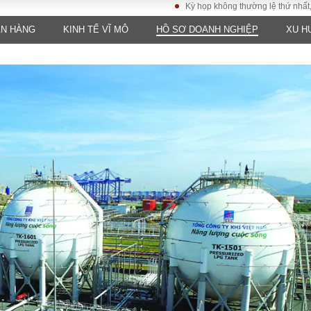
Kỳ họp không thường lệ thứ nhất, Quốc h
ÂN HÀNG
KINH TẾ VĨ MÔ
HỒ SƠ DOANH NGHIỆP
XU H
LUẬT
KINH TẾ
XÃ HỘI
ảy pháp
Bất động sản
Dân sinh
Tài chính - Ngân
Giáo dục
luật gia
hàng
Văn hoá
ều tra
Kinh tế vĩ mô
Môi trườn
i công dân
Hồ sơ doanh
Giao thông
nghiệp
- Hình sự
Xu hướng thị
trường
Tiêu dùng và dư
luận
Công nghệ
US