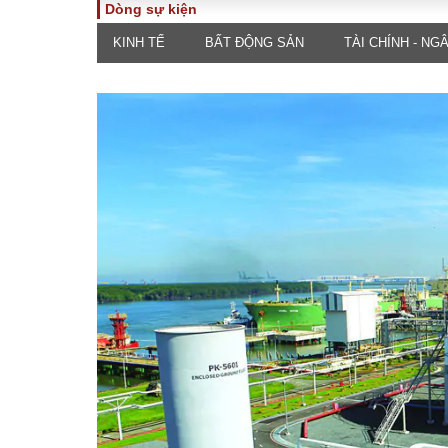
Dòng sự kiện
KINH TẾ
BẤT ĐỘNG SẢN
TÀI CHÍNH - NG
TOÀN CẢNH
PHÁP 
Tiêu điểm
Dòng ch
luật
Chính sách
Góc nhìn 
Sự kiện
Hồ sơ đi
Đối thoại
Tiếng nó
Thế giới
An ninh 
ĐA CHIỀU
INFOC
Quan điểm