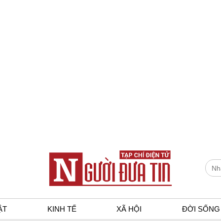
ẬT
KINH TẾ
XÃ HỘI
ĐỜI SỐNG