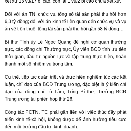
xét xử 13 vụ/17 bị cáo, còn lại 1 vụ/2 bị cáo chưa xét xử.
Đối với án TN, chức vụ, tổng số tài sản phải thu hồi hơn
6,3 tỷ đồng; đối với án kinh tế liên quan đến chức vụ và vụ
án về trốn thuế, tổng tài sản phải thu hồi gần 58 tỷ đồng…
Bí thư Tỉnh ủy Lê Ngọc Quang đề nghị cơ quan thường
trực, các đồng chí Thường trực, Ủy viên BCĐ tỉnh ưu tiên
thời gian, đầu tư nguồn lực và tập trung thực hiện, hoàn
thành một số nhiệm vụ trọng tâm.
Cụ thể, ti
ếp tục quán triệt và thực hiện nghiêm túc các kết
luận, chỉ đạo của BCĐ Trung ương, đặc biệt là ý kiến chỉ
đạo của đồng chí Tô Lâm, Tổng Bí thư, Trưởng BCĐ
Trung ương tại phiên họp thứ 26.
Công tác PCTN, TC phải gắn liền với việc thúc đẩy phát
triển kinh tế-xã hội, không được để ảnh hưởng tiêu cực
đến môi trường đầu tư, kinh doanh.