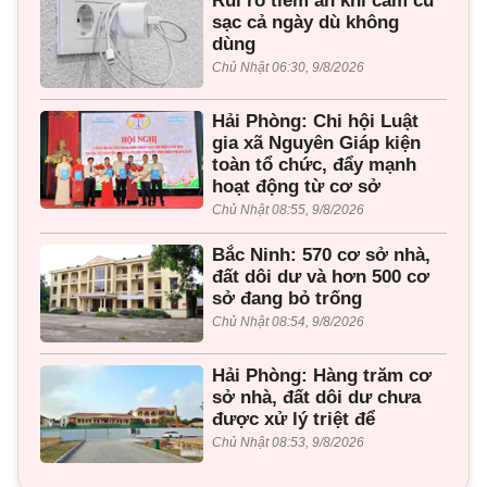
Rủi ro tiềm ẩn khi cắm củ
sạc cả ngày dù không
dùng
Chủ Nhật 06:30, 9/8/2026
Hải Phòng: Chi hội Luật
gia xã Nguyên Giáp kiện
toàn tổ chức, đẩy mạnh
hoạt động từ cơ sở
Chủ Nhật 08:55, 9/8/2026
Bắc Ninh: 570 cơ sở nhà,
đất dôi dư và hơn 500 cơ
sở đang bỏ trống
Chủ Nhật 08:54, 9/8/2026
Hải Phòng: Hàng trăm cơ
sở nhà, đất dôi dư chưa
được xử lý triệt để
Chủ Nhật 08:53, 9/8/2026