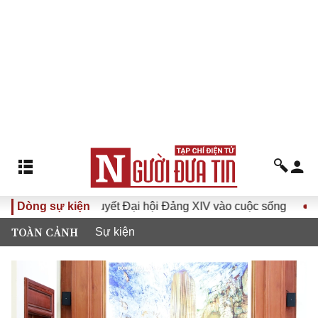
Đưa Nghị quyết Đại hội Đảng XIV vào cuộc sống
Dòng sự kiện
Hướng tớ
TOÀN CẢNH
Sự kiện