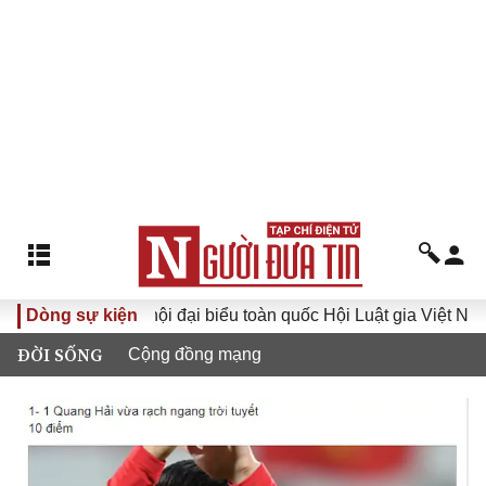
ớng tới Đại hội đại biểu toàn quốc Hội Luật gia Việt Nam lần 
Dòng sự kiện
ĐỜI SỐNG
Cộng đồng mạng