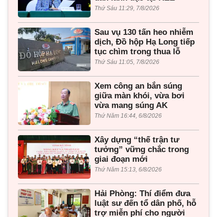
Thứ Sáu 11:29, 7/8/2026
Sau vụ 130 tấn heo nhiễm
dịch, Đồ hộp Hạ Long tiếp
tục chìm trong thua lỗ
Thứ Sáu 11:05, 7/8/2026
Xem công an bắn súng
giữa màn khói, vừa bơi
vừa mang súng AK
Thứ Năm 16:44, 6/8/2026
Xây dựng “thế trận tư
tưởng” vững chắc trong
giai đoạn mới
Thứ Năm 15:13, 6/8/2026
Hải Phòng: Thí điểm đưa
luật sư đến tổ dân phố, hỗ
trợ miễn phí cho người