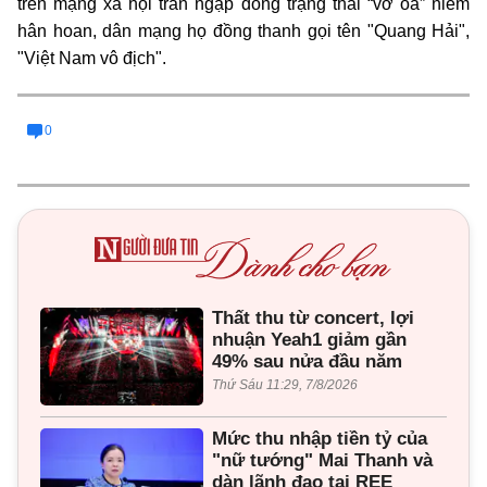
trên mạng xã hội tràn ngập dòng trạng thái “vỡ òa” niềm
hân hoan, dân mạng họ đồng thanh gọi tên "Quang Hải",
"Việt Nam vô địch".
0
Thất thu từ concert, lợi
nhuận Yeah1 giảm gần
49% sau nửa đầu năm
Thứ Sáu 11:29, 7/8/2026
Mức thu nhập tiền tỷ của
"nữ tướng" Mai Thanh và
dàn lãnh đạo tại REE