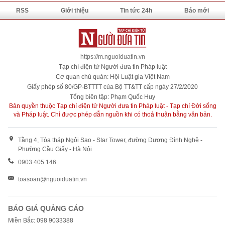
RSS
Giới thiệu
Tin tức 24h
Báo mới
https://m.nguoiduatin.vn
Tạp chí điện tử Người đưa tin Pháp luật
Cơ quan chủ quản: Hội Luật gia Việt Nam
Giấy phép số 80/GP-BTTTT của Bộ TT&TT cấp ngày 27/2/2020
Tổng biên tập: Phạm Quốc Huy
Bản quyền thuộc Tạp chí điện tử Người đưa tin Pháp luật - Tạp chí Đời sống
và Pháp luật. Chỉ được phép dẫn nguồn khi có thoả thuận bằng văn bản.
Tầng 4, Tòa tháp Ngôi Sao - Star Tower, đường Dương Đình Nghệ -
Phường Cầu Giấy - Hà Nội
0903 405 146
toasoan@nguoiduatin.vn
BÁO GIÁ QUẢNG CÁO
Miền Bắc: 098 9033388