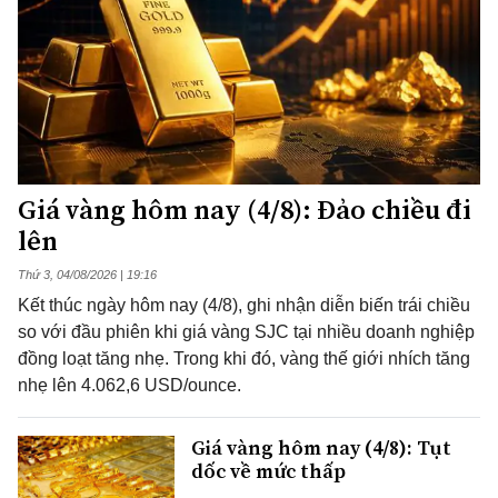
Giá vàng hôm nay (4/8): Đảo chiều đi
lên
Thứ 3, 04/08/2026 | 19:16
Kết thúc ngày hôm nay (4/8), ghi nhận diễn biến trái chiều
so với đầu phiên khi giá vàng SJC tại nhiều doanh nghiệp
đồng loạt tăng nhẹ. Trong khi đó, vàng thế giới nhích tăng
nhẹ lên 4.062,6 USD/ounce.
Giá vàng hôm nay (4/8): Tụt
dốc về mức thấp