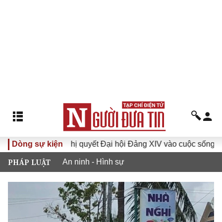
Dòng sự kiện
Đưa Nghị quyết Đại hội Đảng XIV vào cuộc sống
Hướ
PHÁP LUẬT
An ninh - Hình sự