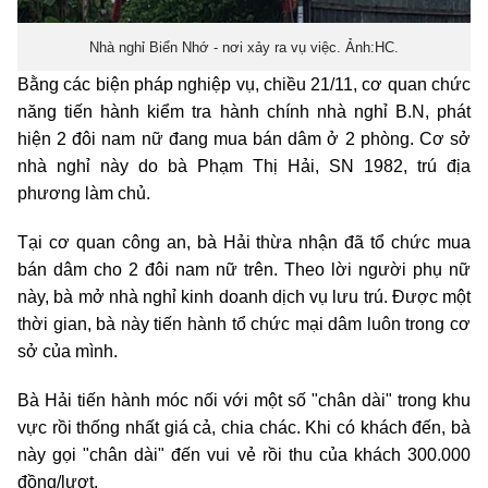
Nhà nghỉ Biển Nhớ - nơi xảy ra vụ việc. Ảnh:HC.
Bằng các biện pháp nghiệp vụ, chiều 21/11, cơ quan chức
năng tiến hành kiểm tra hành chính nhà nghỉ B.N, phát
hiện 2 đôi nam nữ đang mua bán dâm ở 2 phòng. Cơ sở
nhà nghỉ này do bà Phạm Thị Hải, SN 1982, trú địa
phương làm chủ.
Tại cơ quan công an, bà Hải thừa nhận đã tổ chức mua
bán dâm cho 2 đôi nam nữ trên. Theo lời người phụ nữ
này, bà mở nhà nghỉ kinh doanh dịch vụ lưu trú. Được một
thời gian, bà này tiến hành tổ chức mại dâm luôn trong cơ
sở của mình.
Bà Hải tiến hành móc nối với một số "chân dài" trong khu
vực rồi thống nhất giá cả, chia chác. Khi có khách đến, bà
này gọi "chân dài" đến vui vẻ rồi thu của khách 300.000
đồng/lượt.