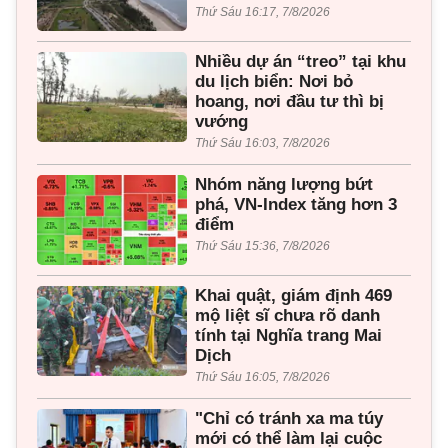
Thứ Sáu 16:17, 7/8/2026
Nhiều dự án “treo” tại khu
du lịch biển: Nơi bỏ
hoang, nơi đầu tư thì bị
vướng
Thứ Sáu 16:03, 7/8/2026
Nhóm năng lượng bứt
phá, VN-Index tăng hơn 3
điểm
Thứ Sáu 15:36, 7/8/2026
Khai quật, giám định 469
mộ liệt sĩ chưa rõ danh
tính tại Nghĩa trang Mai
Dịch
Thứ Sáu 16:05, 7/8/2026
"Chỉ có tránh xa ma túy
mới có thể làm lại cuộc