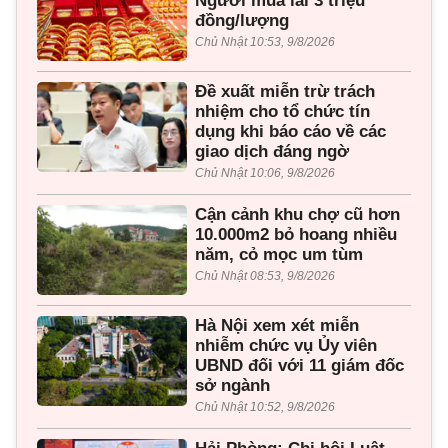
Người mua lãi 3 triệu
đồng/lượng
Chủ Nhật 10:53, 9/8/2026
Đề xuất miễn trừ trách
nhiệm cho tổ chức tín
dụng khi báo cáo về các
giao dịch đáng ngờ
Chủ Nhật 10:06, 9/8/2026
Cận cảnh khu chợ cũ hơn
10.000m2 bỏ hoang nhiều
năm, cỏ mọc um tùm
Chủ Nhật 08:53, 9/8/2026
Hà Nội xem xét miễn
nhiễm chức vụ Ủy viên
UBND đối với 11 giám đốc
sở ngành
Chủ Nhật 10:52, 9/8/2026