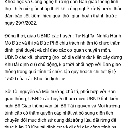
Khoa học và Công nghệ hướng dẫn Ban giao thông tỉnh
thực hiện về giải pháp thiết kế, công nghệ xử lý nước thải,
đảm bảo tiết kiệm, hiệu quả; thời gian hoàn thành trước
ngày 29/7/2022.
Đồng thời, giao UBND các huyện: Tư Nghĩa, Nghĩa Hành,
Mộ Đức và thị xã Đức Phổ chịu trách nhiệm tổ chức thẩm
định, phê duyệt và chỉ đạo các cơ quan chuyên môn,
UBND các xã, phường (nơi có địa điểm dự kiến xây dựng
Khu tái định cư) chủ động, kịp thời phối hợp với Ban giao
thông trong quá trình tổ chức lập quy hoạch chi tiết tỷ lệ
1/500 của các Khu tái định cư.
Sở Tài nguyên và Môi trường chủ trì, phối hợp với Ban
giao thông, UBND các huyện tham mưu UBND tỉnh kiến
nghị Bộ Giao thông vận tải, Bộ Tài nguyên và Môi trường
trình cấp có thẩm quyền cập nhật và bổ sung diện tích
chuyển đổi mục đích sử dụng đất trồng lúa, đất rừng để
thực hiện 23 Khu tái định cư và di dời các công trình hạ