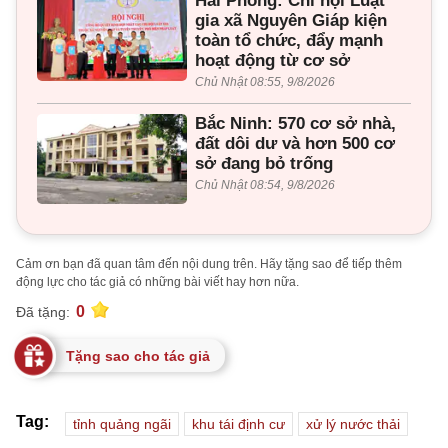
Hải Phòng: Chi hội Luật
gia xã Nguyên Giáp kiện
toàn tổ chức, đẩy mạnh
hoạt động từ cơ sở
Chủ Nhật 08:55, 9/8/2026
Bắc Ninh: 570 cơ sở nhà,
đất dôi dư và hơn 500 cơ
sở đang bỏ trống
Chủ Nhật 08:54, 9/8/2026
Cảm ơn bạn đã quan tâm đến nội dung trên. Hãy tặng sao để tiếp thêm
động lực cho tác giả có những bài viết hay hơn nữa.
0
Đã tặng:
Tặng sao cho tác giả
Tag:
tỉnh quảng ngãi
khu tái định cư
xử lý nước thải