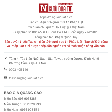
https://m.nguoiduatin.vn
Tạp chí điện tử Người đưa tin Pháp luật
Cơ quan chủ quản: Hội Luật gia Việt Nam
Giấy phép số 80/GP-BTTTT của Bộ TT&TT cấp ngày 27/2/2020
Tổng biên tập: Phạm Quốc Huy
Bản quyền thuộc Tạp chí điện tử Người đưa tin Pháp luật - Tạp chí Đời sống
và Pháp luật. Chỉ được phép dẫn nguồn khi có thoả thuận bằng văn bản.
Tầng 4, Tòa tháp Ngôi Sao - Star Tower, đường Dương Đình Nghệ -
Phường Cầu Giấy - Hà Nội
0903 405 146
toasoan@nguoiduatin.vn
BÁO GIÁ QUẢNG CÁO
Miền Bắc: 098 9033388
Miền Trung : 0912 329 293
Miền Nam : 0966 908 584