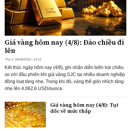
Giá vàng hôm nay (4/8): Đảo chiều đi
lên
Thứ 3, 04/08/2026 | 19:16
Kết thúc ngày hôm nay (4/8), ghi nhận diễn biến trái chiều
so với đầu phiên khi giá vàng SJC tại nhiều doanh nghiệp
đồng loạt tăng nhẹ. Trong khi đó, vàng thế giới nhích tăng
nhẹ lên 4.062,6 USD/ounce.
Giá vàng hôm nay (4/8): Tụt
dốc về mức thấp