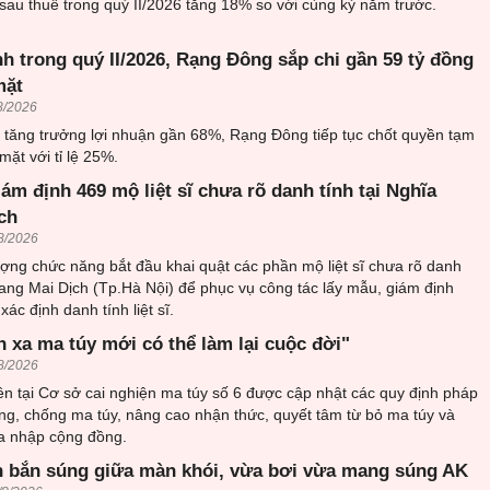
sau thuế trong quý II/2026 tăng 18% so với cùng kỳ năm trước.
h trong quý II/2026, Rạng Đông sắp chi gần 59 tỷ đồng
mặt
8/2026
6 tăng trưởng lợi nhuận gần 68%, Rạng Đông tiếp tục chốt quyền tạm
mặt với tỉ lệ 25%.
iám định 469 mộ liệt sĩ chưa rõ danh tính tại Nghĩa
ch
8/2026
ượng chức năng bắt đầu khai quật các phần mộ liệt sĩ chưa rõ danh
trang Mai Dịch (Tp.Hà Nội) để phục vụ công tác lấy mẫu, giám định
ác định danh tính liệt sĩ.
h xa ma túy mới có thể làm lại cuộc đời"
8/2026
n tại Cơ sở cai nghiện ma túy số 6 được cập nhật các quy định pháp
ng, chống ma túy, nâng cao nhận thức, quyết tâm từ bỏ ma túy và
òa nhập cộng đồng.
 bắn súng giữa màn khói, vừa bơi vừa mang súng AK