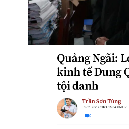
Xi nhan Trái Phải
Bạn đọc viết
Quảng Ngãi: L
kinh tế Dung Q
tội danh
Trần Sơn Tùng
Thứ 2, 23/12/2024 15:34 GMT+7
0