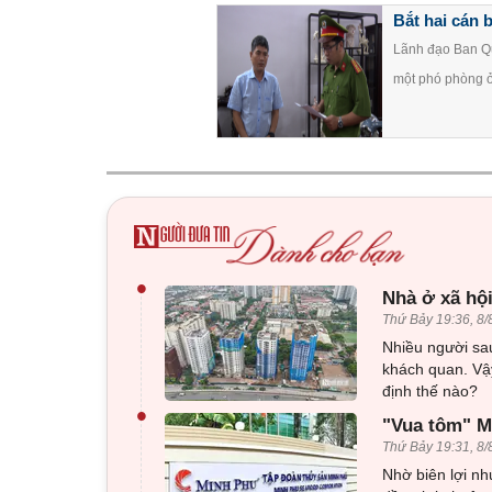
Bắt hai cán 
Lãnh đạo Ban Q
một phó phòng ở 
•
Nhà ở xã hội
Thứ Bảy 19:36, 8/
Nhiều người sau
khách quan. Vậy
định thế nào?
•
"Vua tôm" Mi
Thứ Bảy 19:31, 8/
Nhờ biên lợi nh