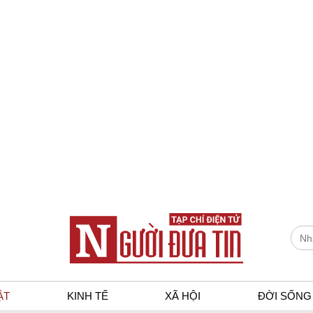
ẬT
KINH TẾ
XÃ HỘI
ĐỜI SỐNG