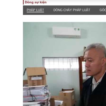
Dòng sự kiện
PHÁP LUẬT
DÒNG CHẢY PHÁP LUẬT
GÓC
TOÀN CẢNH
PHÁP 
Tiêu điểm
Dòng ch
luật
Chính sách
Góc nhìn 
Sự kiện
Hồ sơ đi
Đối thoại
Tiếng nó
Thế giới
An ninh 
ĐA CHIỀU
INFOC
Quan điểm