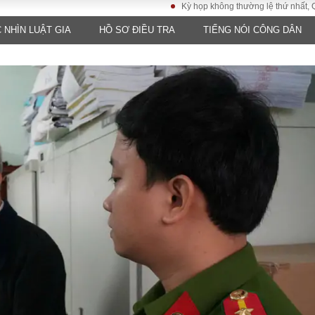
Kỳ họp không thường lệ thứ nhất, Quốc hội 
 NHÌN LUẬT GIA
HỒ SƠ ĐIỀU TRA
TIẾNG NÓI CÔNG DÂN
LUẬT
KINH TẾ
XÃ HỘI
ảy pháp
Bất động sản
Dân sinh
Tài chính - Ngân
Giáo dục
luật gia
hàng
Văn hoá
ều tra
Kinh tế vĩ mô
Môi trườn
i công dân
Hồ sơ doanh
Giao thông
nghiệp
- Hình sự
Xu hướng thị
trường
Tiêu dùng và dư
luận
Công nghệ
US