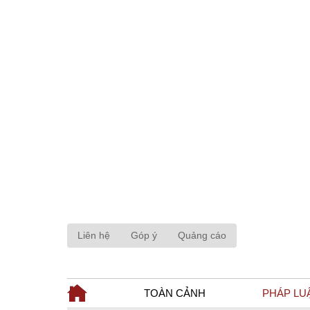
Liên hệ
Góp ý
Quảng cáo
TOÀN CẢNH
PHÁP LU