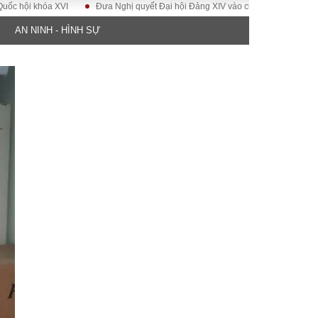
khóa XVI
Đưa Nghị quyết Đại hội Đảng XIV vào cuộc sống
Hướng tới 
AN NINH - HÌNH SỰ
ĐỜI SỐNG
Gia đình
Sức khỏe
Cần biết
g
Cộng đồng mạng
 – Đô thị