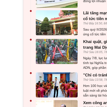
đồng lợi nhuận 
•
Lãi tăng mạn
cổ tức tiền 
Thứ Bảy 16:50, 8/
Sau quý II/202
ứng cổ tức tiền 
•
Khai quật, g
trang Mai Dị
Thứ Sáu 16:05, 7/
Ngày 7/8, lực l
tính tại Nghĩa 
ADN, góp phần x
•
"Chỉ có trán
Thứ Sáu 13:58, 7/
Hơn 100 học viê
luật mới về phò
sẵn sàng tái h
•
Xem công an