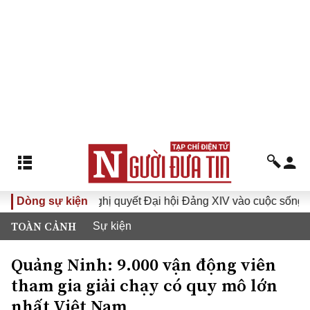
VI
Dòng sự kiện
Đưa Nghị quyết Đại hội Đảng XIV vào cuộc sống
H
TOÀN CẢNH
Sự kiện
Quảng Ninh: 9.000 vận động viên
tham gia giải chạy có quy mô lớn
nhất Việt Nam