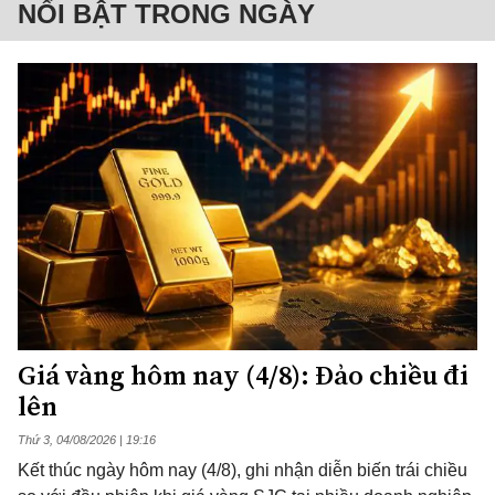
NỔI BẬT TRONG NGÀY
Giá vàng hôm nay (4/8): Đảo chiều đi
lên
Thứ 3, 04/08/2026 | 19:16
Kết thúc ngày hôm nay (4/8), ghi nhận diễn biến trái chiều