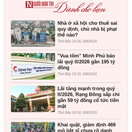
Nhà ở xã hội cho thuê sai
quy định, chủ nhà bị phạt
thế nào?
Thứ Bảy 19:36, 8/8/2026
"Vua tôm" Minh Phú báo
lãi quý II/2026 gần 195 tỷ
đồng
Thứ Bảy 19:31, 8/8/2026
Lãi tăng mạnh trong quý
II/2026, Rạng Đông sắp chi
gần 59 tỷ đồng cổ tức tiền
mặt
Thứ Bảy 16:50, 8/8/2026
Khai quật, giám định 469
mộ liệt sĩ chưa rõ danh