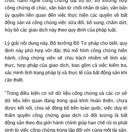
chức hành nghề công chứng đặt trụ sở, trừ trường hợp
công chứng di chúc, văn bản từ chối nhận di sản, văn bản
ủy quyền liên quan đến việc thực hiện các quyền về bất
động sản và công chúng việc sửa đổi, bổ sung, chấm dứt,
hủy bỏ các giao dịch này theo quy định của pháp luật.
Lý giải nội dung này, Bộ trưởng Bộ Tư pháp cho biết, quy
định này phù hợp với đặc thù mô hình công chứng hiện
hành, công chứng viên sẽ chịu trách nhiệm về tính xác
thực, hợp pháp của giao dịch, bao gồm cả việc kiểm tra,
xác minh tình trạng pháp lý và thực tế của bất động sản khi
cần thiết.
"Trong điều kiện cơ sở dữ liệu công chứng và các cơ sở
dữ liệu liên quan đang trong quá trình hoàn thiện, chưa
được kết nối, chia sẻ đồng bộ trên toàn quốc, việc duy trì
thẩm quyền công chứng giao dịch có đối tượng là bất
động sản theo địa giới hành chính giúp hạn chế rủi ro phát
sinh từ việc công chứng trùng lặp đối với cùng một tài sản,