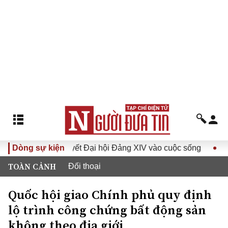
Đưa Nghị quyết Đại hội Đảng XIV vào cuộc sống
Dòng sự kiện
Hướng t
TOÀN CẢNH
Đối thoại
Quốc hội giao Chính phủ quy định
lộ trình công chứng bất động sản
không theo địa giới