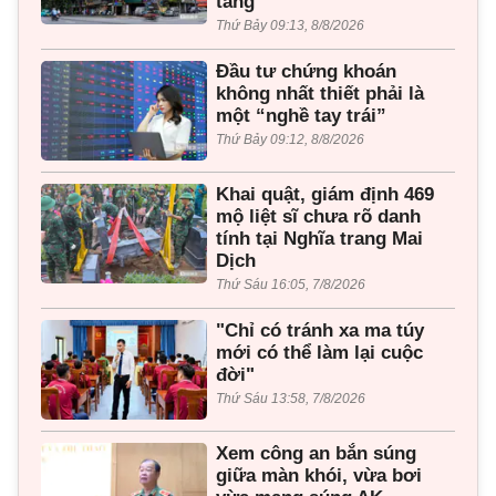
tầng
Thứ Bảy 09:13, 8/8/2026
Đầu tư chứng khoán
không nhất thiết phải là
một “nghề tay trái”
Thứ Bảy 09:12, 8/8/2026
Khai quật, giám định 469
mộ liệt sĩ chưa rõ danh
tính tại Nghĩa trang Mai
Dịch
Thứ Sáu 16:05, 7/8/2026
"Chỉ có tránh xa ma túy
mới có thể làm lại cuộc
đời"
Thứ Sáu 13:58, 7/8/2026
Xem công an bắn súng
giữa màn khói, vừa bơi