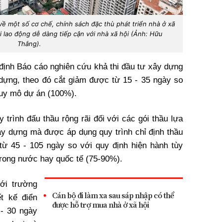
về một số cơ chế, chính sách đặc thù phát triển nhà ở xã
i lao động dễ dàng tiếp cận với nhà xã hội (Ảnh: Hữu
Thắng).
 định Báo cáo nghiên cứu khả thi đầu tư xây dựng
dựng, theo đó cắt giảm được từ 15 - 35 ngày so
quy mô dự án (100%).
 trình đấu thầu rộng rãi đối với các gói thầu lựa
ây dựng mà được áp dụng quy trình chỉ định thầu
từ 45 - 105 ngày so với quy định hiện hành tùy
 trong nước hay quốc tế (75-90%).
ới trường
Cán bộ đi làm xa sau sáp nhập có thể
t kế điển
được hỗ trợ mua nhà ở xã hội
 - 30 ngày