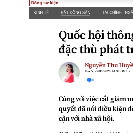
Dòng sự kiện
KINH TẾ
BẤT ĐỘNG SẢN
TÀI CHÍNH - NG
TOÀN CẢNH
PHÁP 
Tiêu điểm
Dòng ch
Quốc hội thông
luật
Chính sách
Góc nhìn 
Sự kiện
đặc thù phát t
Hồ sơ đi
Đối thoại
Tiếng nó
Thế giới
Nguyễn Thu Huy
An ninh 
Thứ 5, 29/05/2025 14:36 GMT+7
0
Cùng với việc cắt giảm m
quyết đã nới điều kiện đ
cận với nhà xã hội.
ĐA CHIỀU
INFOC
Quan điểm