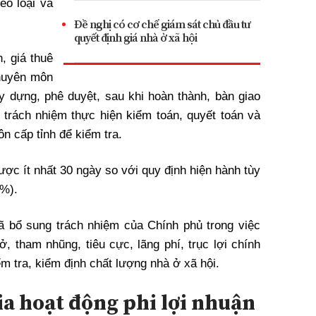
eo loại và
Đề nghị có cơ chế giám sát chủ đầu tư
quyết định giá nhà ở xã hội
, giá thuê
huyên môn
y dựng, phê duyệt, sau khi hoàn thành, bàn giao
trách nhiệm thực hiện kiểm toán, quyết toán và
n cấp tỉnh để kiểm tra.
ược ít nhất 30 ngày so với quy định hiện hành tùy
0%).
ã bổ sung trách nhiệm của Chính phủ trong việc
, tham nhũng, tiêu cực, lãng phí, trục lợi chính
ểm tra, kiểm định chất lượng nhà ở xã hội.
ia hoạt động phi lợi nhuận