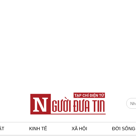
ẬT
KINH TẾ
XÃ HỘI
ĐỜI SỐNG