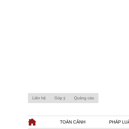
Liên hệ
Góp ý
Quảng cáo
TOÀN CẢNH
PHÁP LU