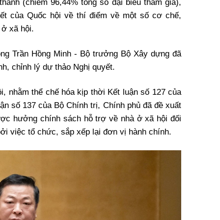
 thành (chiếm 96,44% tổng số đại biểu tham gia),
ết của Quốc hội về thí điểm về một số cơ chế,
 ở xã hội.
 ông Trần Hồng Minh - Bộ trưởng Bộ Xây dựng đã
ình, chỉnh lý dự thảo Nghị quyết.
i, nhằm thể chế hóa kịp thời Kết luận số 127 của
uận số 137 của Bộ Chính trị, Chính phủ đã đề xuất
ược hưởng chính sách hỗ trợ về nhà ở xã hội đối
ởi việc tổ chức, sắp xếp lại đơn vị hành chính.