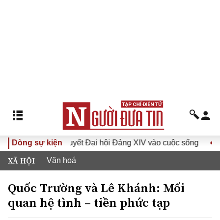
Đưa Nghị quyết Đại hội Đảng XIV vào cuộc sống
Dòng sự kiện
Hướng t
XÃ HỘI
Văn hoá
Quốc Trường và Lê Khánh: Mối
quan hệ tình – tiền phức tạp