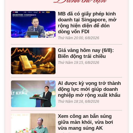
MB đã có giấy phép kinh
doanh tại Singapore, mở
rộng hiện diện để đón
dòng vốn FDI
Thứ Năm 20:00, 6/8/2026
Giá vàng hôm nay (6/8):
Biến động trái chiều
Thứ Năm 19:15, 6/8/2026
AI được kỳ vọng trở thành
động lực mới giúp doanh
nghiệp mở rộng xuất khẩu
Thứ Năm 18:16, 6/8/2026
Xem công an bắn súng
giữa màn khói, vừa bơi
vừa mang súng AK