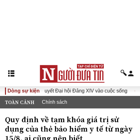
Đưa Nghị quyết Đại hội Đảng XIV vào cuộc sống
Dòng sự kiện
Hướng 
TOÀN CẢNH
Chính sách
Quy định về tạm khóa giá trị sử
dụng của thẻ bảo hiểm y tế từ ngày
15/8, ai cũng nên biết