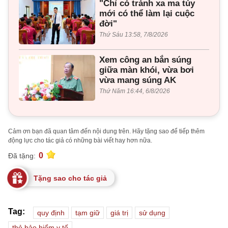
"Chỉ có tránh xa ma túy
mới có thể làm lại cuộc
đời"
Thứ Sáu 13:58, 7/8/2026
Xem công an bắn súng
giữa màn khói, vừa bơi
vừa mang súng AK
Thứ Năm 16:44, 6/8/2026
Cảm ơn bạn đã quan tâm đến nội dung trên. Hãy tặng sao để tiếp thêm
động lực cho tác giả có những bài viết hay hơn nữa.
0
Đã tặng:
Tặng sao cho tác giả
Tag:
quy định
tạm giữ
giá trị
sử dụng
thẻ bảo hiểm y tế