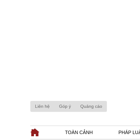
Liên hệ
Góp ý
Quảng cáo
TOÀN CẢNH
PHÁP LU