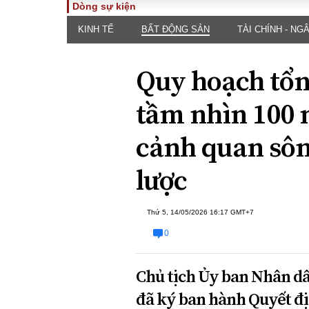
Dòng sự kiện
KINH TẾ
BẤT ĐỘNG SẢN
TÀI CHÍNH - NG
TOÀN CẢNH
PHÁP 
Tiêu điểm
Dòng ch
Quy hoạch tổn
luật
Chính sách
Góc nhìn 
Sự kiện
tầm nhìn 100 
Hồ sơ đi
Đối thoại
Tiếng nó
cảnh quan sôn
Thế giới
An ninh 
lược
Thứ 5, 14/05/2026 16:17 GMT+7
0
ĐA CHIỀU
INFOC
Chủ tịch Ủy ban Nhân d
đã ký ban hành Quyết đ
Quan điểm