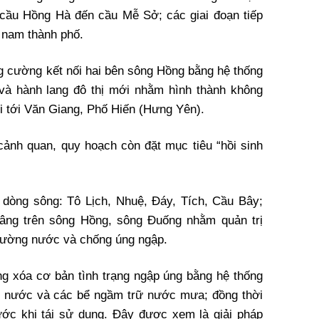
 cầu Hồng Hà đến cầu Mễ Sở; các giai đoạn tiếp
 nam thành phố.
g cường kết nối hai bên sông Hồng bằng hệ thống
và hành lang đô thị mới nhằm hình thành không
ội tới Văn Giang, Phố Hiến (Hưng Yên).
 cảnh quan, quy hoạch còn đặt mục tiêu “hồi sinh
 dòng sông: Tô Lịch, Nhuệ, Đáy, Tích, Cầu Bây;
âng trên sông Hồng, sông Đuống nhằm quản trị
trường nước và chống úng ngập.
g xóa cơ bản tình trạng ngập úng bằng hệ thống
oát nước và các bể ngầm trữ nước mưa; đồng thời
trước khi tái sử dụng. Đây được xem là giải pháp