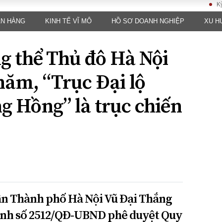
Kỳ họp kh
ÂN HÀNG
KINH TẾ VĨ MÔ
HỒ SƠ DOANH NGHIỆP
XU H
LUẬT
KINH TẾ
XÃ HỘI
ảy pháp
Bất động sản
Dân sinh
g thể Thủ đô Hà Nội
Tài chính - Ngân
Giáo dục
luật gia
hàng
Văn hoá
năm, “Trục Đại lộ
ều tra
Kinh tế vĩ mô
Môi trườn
i công dân
Hồ sơ doanh
g Hồng” là trục chiến
Giao thông
nghiệp
- Hình sự
Xu hướng thị
trường
Tiêu dùng và dư
luận
Công nghệ
US
ân Thành phố Hà Nội Vũ Đại Thắng
ịnh số 2512/QĐ-UBND phê duyệt Quy