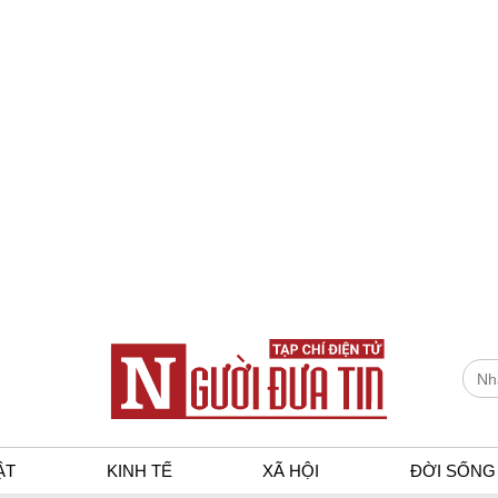
ẬT
KINH TẾ
XÃ HỘI
ĐỜI SỐNG