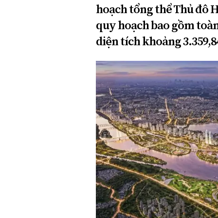
hoạch tổng thể Thủ đô H
Xi nhan Trái Phải
Bạn đọc viết
quy hoạch bao gồm toàn 
diện tích khoảng 3.359,