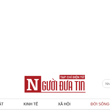
ẬT
KINH TẾ
XÃ HỘI
ĐỜI SỐNG