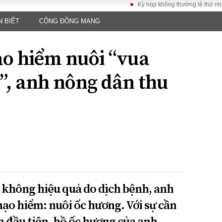
Kỳ họp không thường lệ thứ nhất, Quốc 
N BIẾT
CỘNG ĐỒNG MẠNG
LUẬT
KINH TẾ
XÃ HỘI
ảy pháp
Bất động sản
Dân sinh
o hiểm nuôi “vua
Tài chính - Ngân
Giáo dục
luật gia
hàng
Văn hoá
c”, anh nông dân thu
ều tra
Kinh tế vĩ mô
Môi trườn
i công dân
Hồ sơ doanh
Giao thông
nghiệp
- Hình sự
Xu hướng thị
trường
Tiêu dùng và dư
luận
Công nghệ
 không hiệu quả do dịch bệnh, anh
US
ạo hiểm: nuôi ốc hương. Với sự cần
m đầu tiên, hồ ốc hương của anh