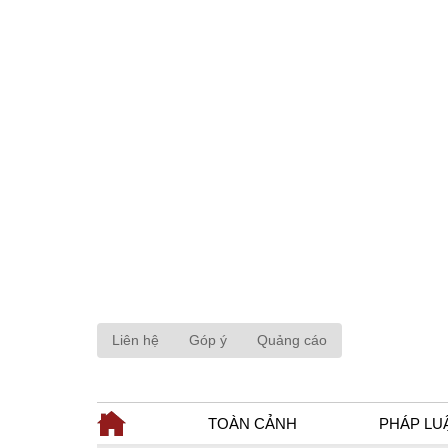
Liên hệ
Góp ý
Quảng cáo
TOÀN CẢNH
PHÁP LU