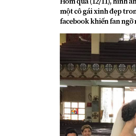
Hôm qua (12/11), hình ả
một cô gái xinh đẹp tron
facebook khiến fan ngỡ