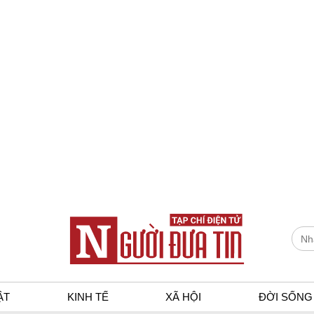
ẬT
KINH TẾ
XÃ HỘI
ĐỜI SỐNG