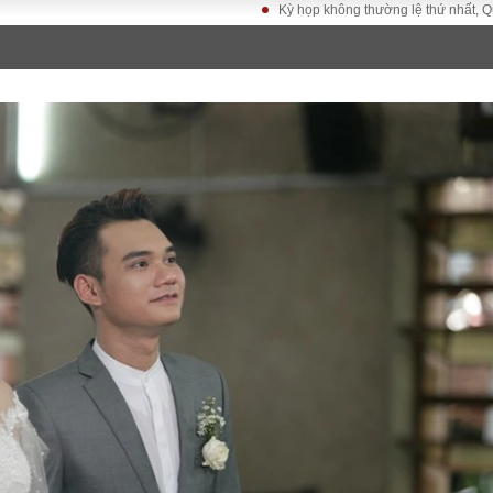
Kỳ họp không thường lệ thứ nhất, Quốc hội khóa X
LUẬT
KINH TẾ
XÃ HỘI
ảy pháp
Bất động sản
Dân sinh
Tài chính - Ngân
Giáo dục
luật gia
hàng
Văn hoá
ều tra
Kinh tế vĩ mô
Môi trườn
i công dân
Hồ sơ doanh
Giao thông
nghiệp
- Hình sự
Xu hướng thị
trường
Tiêu dùng và dư
luận
Công nghệ
US