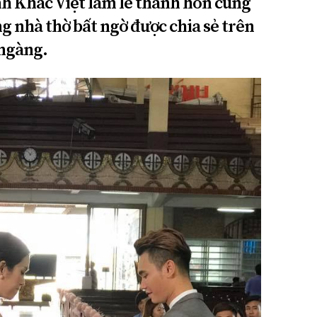
nh Khắc Việt làm lễ thành hôn cùng
g nhà thờ bất ngờ được chia sẻ trên
 ngàng.