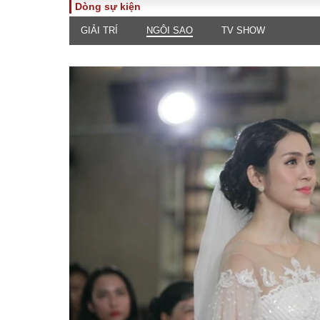
Dòng sự kiện
GIẢI TRÍ
NGÔI SAO
TV SHOW
TOÀN CẢNH
PHÁP 
Tiêu điểm
Dòng ch
luật
Chính sách
Góc nhìn 
Sự kiện
Hồ sơ đi
Đối thoại
Tiếng nó
Thế giới
An ninh 
ĐA CHIỀU
INFOC
Quan điểm