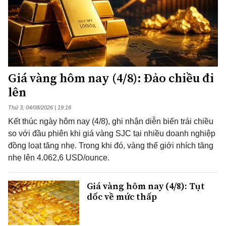
Giá vàng hôm nay (4/8): Đảo chiều đi
lên
Thứ 3, 04/08/2026 | 19:16
Kết thúc ngày hôm nay (4/8), ghi nhận diễn biến trái chiều
so với đầu phiên khi giá vàng SJC tại nhiều doanh nghiệp
đồng loạt tăng nhẹ. Trong khi đó, vàng thế giới nhích tăng
nhẹ lên 4.062,6 USD/ounce.
Giá vàng hôm nay (4/8): Tụt
dốc về mức thấp