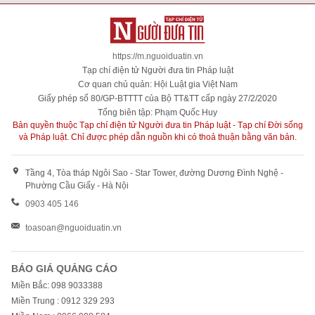
https://m.nguoiduatin.vn
Tạp chí điện tử Người đưa tin Pháp luật
Cơ quan chủ quản: Hội Luật gia Việt Nam
Giấy phép số 80/GP-BTTTT của Bộ TT&TT cấp ngày 27/2/2020
Tổng biên tập: Phạm Quốc Huy
Bản quyền thuộc Tạp chí điện tử Người đưa tin Pháp luật - Tạp chí Đời sống
và Pháp luật. Chỉ được phép dẫn nguồn khi có thoả thuận bằng văn bản.
Tầng 4, Tòa tháp Ngôi Sao - Star Tower, đường Dương Đình Nghệ -
Phường Cầu Giấy - Hà Nội
0903 405 146
toasoan@nguoiduatin.vn
BÁO GIÁ QUẢNG CÁO
Miền Bắc: 098 9033388
Miền Trung : 0912 329 293