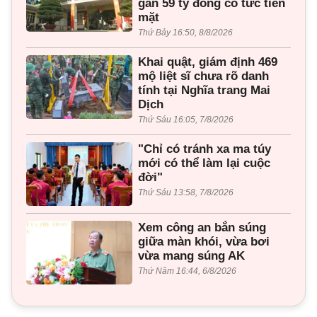
gần 59 tỷ đồng cổ tức tiền
mặt
Thứ Bảy 16:50, 8/8/2026
Khai quật, giám định 469
mộ liệt sĩ chưa rõ danh
tính tại Nghĩa trang Mai
Dịch
Thứ Sáu 16:05, 7/8/2026
"Chỉ có tránh xa ma túy
mới có thể làm lại cuộc
đời"
Thứ Sáu 13:58, 7/8/2026
Xem công an bắn súng
giữa màn khói, vừa bơi
vừa mang súng AK
Thứ Năm 16:44, 6/8/2026