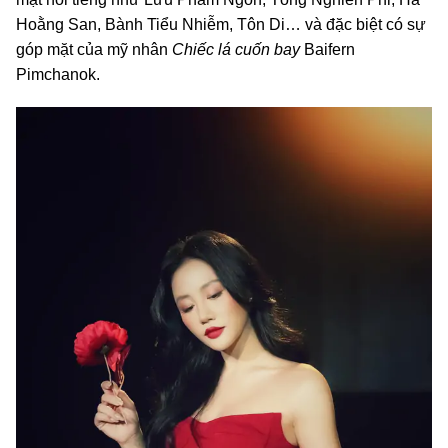
Hoằng San, Bành Tiểu Nhiễm, Tôn Di… và đặc biệt có sự
góp mặt của mỹ nhân
Chiếc lá cuốn bay
Baifern
Pimchanok.