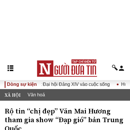
a Nghị quyết Đại hội Đảng XIV vào cuộc sống
Dòng sự kiện
Hướng tới Đ
XÃ HỘI
Văn hoá
Rộ tin “chị đẹp” Văn Mai Hương
tham gia show “Đạp gió” bản Trung
Quốc