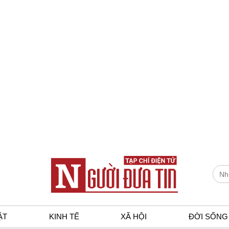
ẬT
KINH TẾ
XÃ HỘI
ĐỜI SỐNG