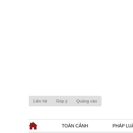
Liên hệ
Góp ý
Quảng cáo
TOÀN CẢNH
PHÁP LU