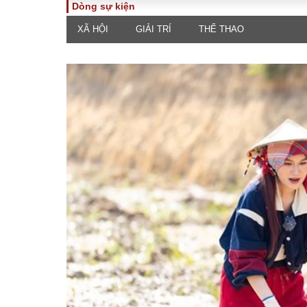
Dòng sự kiện
XÃ HỘI
GIẢI TRÍ
THỂ THAO
TOÀN CẢNH
PHÁP 
Tiêu điểm
Dòng ch
luật
Chính sách
Góc nhìn 
Sự kiện
Hồ sơ đi
Đối thoại
Tiếng nó
Thế giới
An ninh 
ĐA CHIỀU
INFOC
Quan điểm