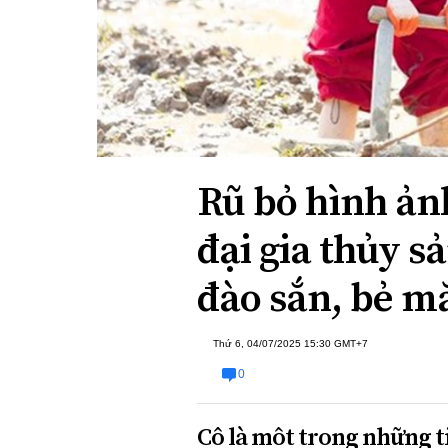
Xi nhan Trái Phải
Bạn đọc viết
Rũ bỏ hình ảnh
đại gia thủy s
đào sắn, bẻ m
Thứ 6, 04/07/2025 15:30 GMT+7
0
Cô là một trong những ti