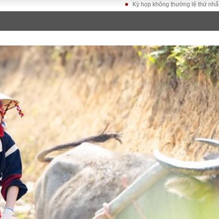
Kỳ họp không thường lệ thứ nhất, Quốc hội k
LUẬT
KINH TẾ
XÃ HỘI
ảy pháp
Bất động sản
Dân sinh
Tài chính - Ngân
Giáo dục
luật gia
hàng
Văn hoá
ều tra
Kinh tế vĩ mô
Môi trườn
i công dân
Hồ sơ doanh
Giao thông
nghiệp
- Hình sự
Xu hướng thị
trường
Tiêu dùng và dư
luận
Công nghệ
US