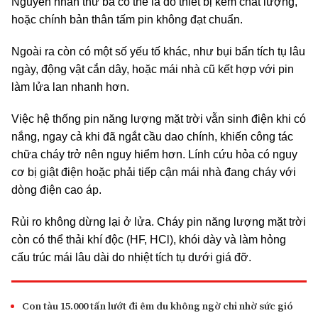
Nguyên nhân thứ ba có thể là do thiết bị kém chất lượng,
hoặc chính bản thân tấm pin không đạt chuẩn.
Ngoài ra còn có một số yếu tố khác, như bụi bẩn tích tụ lâu
ngày, động vật cắn dây, hoặc mái nhà cũ kết hợp với pin
làm lửa lan nhanh hơn.
Việc hệ thống pin năng lượng mặt trời vẫn sinh điện khi có
nắng, ngay cả khi đã ngắt cầu dao chính, khiến công tác
chữa cháy trở nên nguy hiểm hơn. Lính cứu hỏa có nguy
cơ bị giật điện hoặc phải tiếp cận mái nhà đang cháy với
dòng điện cao áp.
Rủi ro không dừng lại ở lửa. Cháy pin năng lượng mặt trời
còn có thể thải khí độc (HF, HCl), khói dày và làm hỏng
cấu trúc mái lâu dài do nhiệt tích tụ dưới giá đỡ.
Con tàu 15.000 tấn lướt đi êm du không ngờ chỉ nhờ sức gió