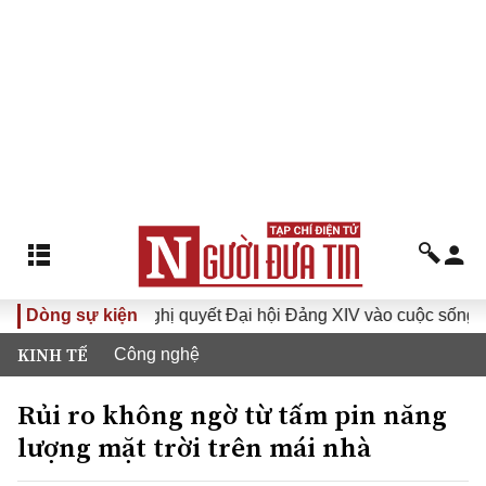
I
Dòng sự kiện
Đưa Nghị quyết Đại hội Đảng XIV vào cuộc sống
Hư
KINH TẾ
Công nghệ
Rủi ro không ngờ từ tấm pin năng
lượng mặt trời trên mái nhà