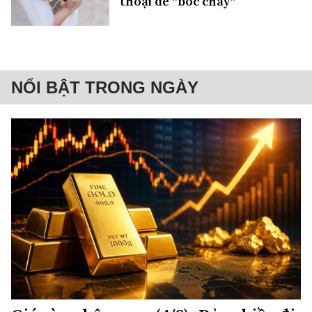
thoại dễ "bốc cháy"
NỔI BẬT TRONG NGÀY