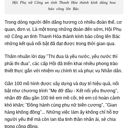
Hội Phụ nữ Công an tỉnh Thanh Hóa thành kính dâng hoa
báo công lên Bác.
Trong dòng người đến dâng hương có nhiều đoàn thể, cơ
quan, đơn vị. Là một trong những đoàn đến sớm, Hội Phụ
nữ Công an tỉnh Thanh Hóa thành kính báo công lên Bác
những kết quả nổi bật đã đạt được trong thời gian qua.
Thấm nhuần lời dạy "Thi đua là yêu nước, yêu nước thì
phải thi đua", các cấp Hội đã triển khai nhiều phong trào
thiết thực gắn với nhiệm vụ chính trị và phục vụ Nhân dân.
Gần 100 mô hình được xây dựng và duy trì hiệu quả, nổi
bật như chương trình "Mẹ đỡ đầu - Kết nối yêu thương",
nhận đỡ đầu gần 100 trẻ em mồ côi, trẻ em có hoàn cảnh
khó khăn; "Đồng hành cùng phụ nữ biên cương", "Gian
hàng không đồng"... Những việc làm ấy không chỉ hỗ trợ
người yếu thế mà còn lan tỏa tinh thần nhân ái, sẻ chia
trong cộng đồng.