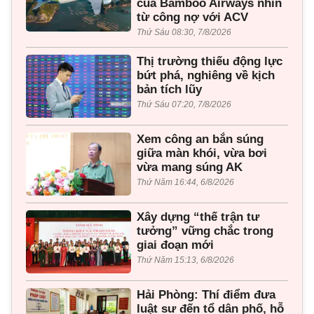
của Bamboo Airways nhìn
từ công nợ với ACV
Thứ Sáu 08:30, 7/8/2026
Thị trường thiếu động lực
bứt phá, nghiêng về kịch
bản tích lũy
Thứ Sáu 07:20, 7/8/2026
Xem công an bắn súng
giữa màn khói, vừa bơi
vừa mang súng AK
Thứ Năm 16:44, 6/8/2026
Xây dựng “thế trận tư
tưởng” vững chắc trong
giai đoạn mới
Thứ Năm 15:13, 6/8/2026
Hải Phòng: Thí điểm đưa
luật sư đến tổ dân phố, hỗ