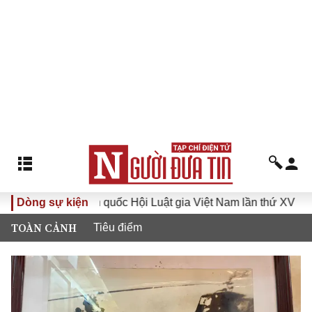
u toàn quốc Hội Luật gia Việt Nam lần thứ XV
Dòng sự kiện
Chiến dịch 
TOÀN CẢNH
Tiêu điểm