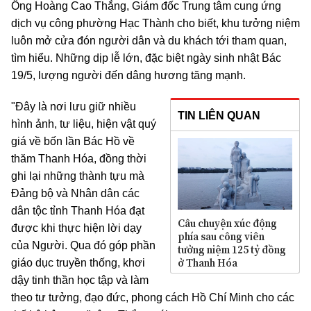
Ông Hoàng Cao Thắng, Giám đốc Trung tâm cung ứng
dịch vụ công phường Hạc Thành cho biết, khu tưởng niệm
luôn mở cửa đón người dân và du khách tới tham quan,
tìm hiểu. Những dịp lễ lớn, đặc biệt ngày sinh nhật Bác
19/5, lượng người đến dâng hương tăng mạnh.
"Đây là nơi lưu giữ nhiều
TIN LIÊN QUAN
hình ảnh, tư liệu, hiện vật quý
giá về bốn lần Bác Hồ về
thăm Thanh Hóa, đồng thời
ghi lại những thành tựu mà
Đảng bộ và Nhân dân các
dân tộc tỉnh Thanh Hóa đạt
Câu chuyện xúc động
được khi thực hiện lời dạy
phía sau công viên
của Người. Qua đó góp phần
tưởng niệm 125 tỷ đồng
ở Thanh Hóa
giáo dục truyền thống, khơi
dậy tinh thần học tập và làm
theo tư tưởng, đạo đức, phong cách Hồ Chí Minh cho các