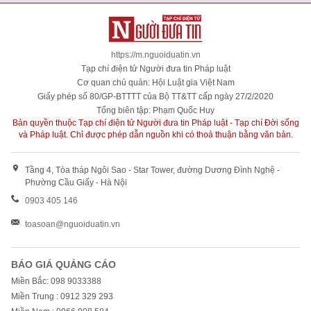
https://m.nguoiduatin.vn
Tạp chí điện tử Người đưa tin Pháp luật
Cơ quan chủ quản: Hội Luật gia Việt Nam
Giấy phép số 80/GP-BTTTT của Bộ TT&TT cấp ngày 27/2/2020
Tổng biên tập: Phạm Quốc Huy
Bản quyền thuộc Tạp chí điện tử Người đưa tin Pháp luật - Tạp chí Đời sống
và Pháp luật. Chỉ được phép dẫn nguồn khi có thoả thuận bằng văn bản.
Tầng 4, Tòa tháp Ngôi Sao - Star Tower, đường Dương Đình Nghệ -
Phường Cầu Giấy - Hà Nội
0903 405 146
toasoan@nguoiduatin.vn
BÁO GIÁ QUẢNG CÁO
Miền Bắc: 098 9033388
Miền Trung : 0912 329 293