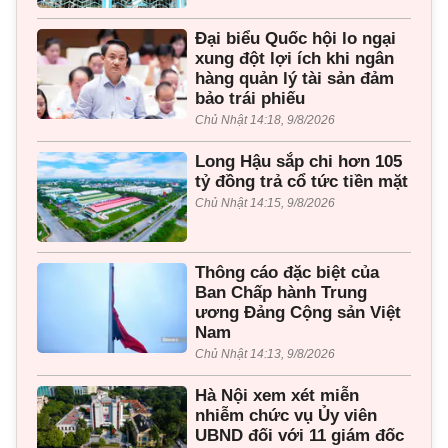
Đại biểu Quốc hội lo ngại
xung đột lợi ích khi ngân
hàng quản lý tài sản đảm
bảo trái phiếu
Chủ Nhật 14:18, 9/8/2026
Long Hậu sắp chi hơn 105
tỷ đồng trả cổ tức tiền mặt
Chủ Nhật 14:15, 9/8/2026
Thông cáo đặc biệt của
Ban Chấp hành Trung
ương Đảng Cộng sản Việt
Nam
Chủ Nhật 14:13, 9/8/2026
Hà Nội xem xét miễn
nhiễm chức vụ Ủy viên
UBND đối với 11 giám đốc