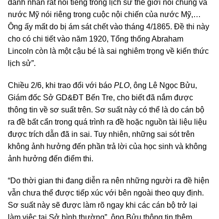
danh nhân rất nổi tiếng trong lịch sử thế giới nói chung và
nước Mỹ nói riêng trong cuộc nội chiến của nước Mỹ,…
Ông ấy mất do bị ám sát chết vào tháng 4/1865. Đề thi này
cho có chi tiết vào năm 1920, Tổng thống Abraham
Lincoln còn là một cậu bé là sai nghiêm trọng về kiến thức
lịch sử”.
Chiều 2/6, khi trao đổi với báo
PLO
, ông Lê Ngọc Bửu,
Giám đốc Sở GD&ĐT Bến Tre, cho biết đã nắm được
thông tin về sơ suất trên. Sơ suất này có thể là do cán bộ
ra đề bất cẩn trong quá trình ra đề hoặc nguồn tài liệu liệu
được trích dẫn đã in sai. Tuy nhiên, những sai sót trên
không ảnh hưởng đến phần trả lời của học sinh và không
ảnh hưởng đến điểm thi.
“Do thời gian thi đang diễn ra nên những người ra đề hiện
vẫn chưa thể được tiếp xúc với bên ngoài theo quy định.
Sơ suất này sẽ được làm rõ ngay khi các cán bộ trở lại
làm việc tại Sở bình thường”, ông Bửu thông tin thêm.