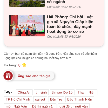
sở ngành
Chủ Nhật 10:52, 9/8/2026
Hải Phòng: Chi hội Luật
gia xã Nguyên Giáp kiện
toàn tổ chức, đẩy mạnh
hoạt động từ cơ sở
Chủ Nhật 08:55, 9/8/2026
Cảm ơn bạn đã quan tâm đến nội dung trên. Hãy tặng sao để tiếp thêm
động lực cho tác giả có những bài viết hay hơn nữa.
0
Đã tặng:
Tặng sao cho tác giả
Tag:
Công An
thí sinh
thi vào lớp 10
Thanh Niên
TP Hồ Chí Minh
sai sót
Bến Tre
Báo Thanh Niên
môn Ngữ Văn
Đề thi ngữ văn
giải đề thi ngữ văn