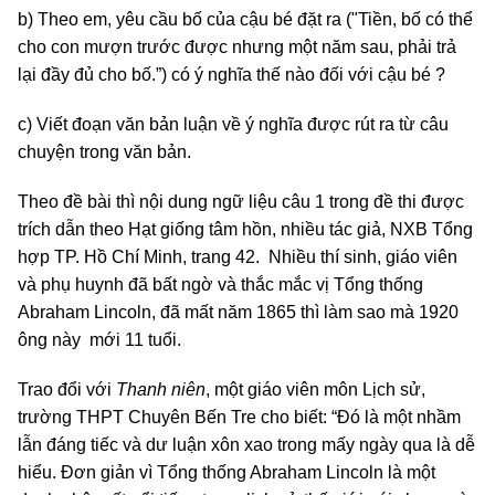
b) Theo em, yêu cầu bố của cậu bé đặt ra ("Tiền, bố có thể
cho con mượn trước được nhưng một năm sau, phải trả
lại đầy đủ cho bố.”) có ý nghĩa thế nào đối với cậu bé ?
c) Viết đoạn văn bản luận về ý nghĩa được rút ra từ câu
chuyện trong văn bản.
Theo đề bài thì nội dung ngữ liệu câu 1 trong đề thi được
trích dẫn theo Hạt giống tâm hồn, nhiều tác giả, NXB Tổng
hợp TP. Hồ Chí Minh, trang 42. Nhiều thí sinh, giáo viên
và phụ huynh đã bất ngờ và thắc mắc vị Tổng thống
Abraham Lincoln, đã mất năm 1865 thì làm sao mà 1920
ông này mới 11 tuổi.
Trao đổi với
Thanh niên
, một giáo viên môn Lịch sử,
trường THPT Chuyên Bến Tre cho biết: “Đó là một nhầm
lẫn đáng tiếc và dư luận xôn xao trong mấy ngày qua là dễ
hiểu. Đơn giản vì Tổng thống Abraham Lincoln là một