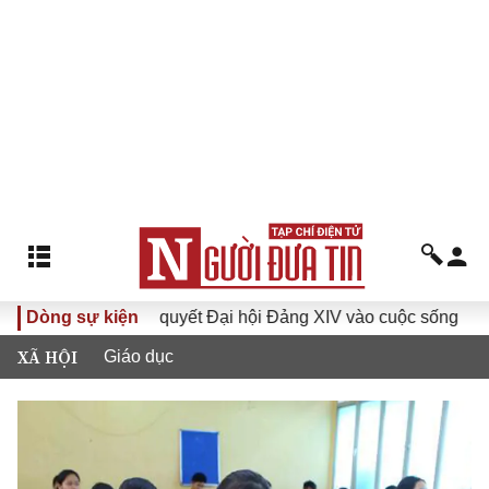
Đưa Nghị quyết Đại hội Đảng XIV vào cuộc sống
Dòng sự kiện
Hướng 
XÃ HỘI
Giáo dục