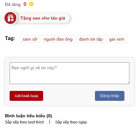
0
Đã tặng:
Tặng sao cho tác giả
Tag:
sàm sỡ
người đàn ông
đánh tới tấp
gái xinh
Gửi bình luận
Đăng nhập
Bình luận tiêu biểu (
0
)
|
Sắp xếp theo lượt thích
Sắp xếp theo ngày