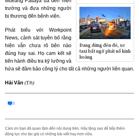
Mueang Pattaya đã đến hiện
trường và đưa những người
bị thương đến bệnh viện.
Phát biểu với Workpoint
News, cảnh sát tuyên bố rằng
Đang dừng đèn đỏ, xe
hiện vẫn chưa rõ bên nào
taxi bất ngờ phát nổ kinh
đúng hay sai. Họ cam kết sẽ
hoàng
tiến hành điều tra kỹ lưỡng và
hứa sẽ đảm bảo công lý cho tất cả những người liên quan.
(T/h)
Hải Vân
0
Cảm ơn bạn đã quan tâm đến nội dung trên. Hãy tặng sao để tiếp thêm
động lực cho tác giả có những bài viết hay hơn nữa.