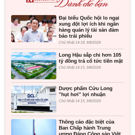
Đại biểu Quốc hội lo ngại
xung đột lợi ích khi ngân
hàng quản lý tài sản đảm
bảo trái phiếu
Chủ Nhật 14:18, 9/8/2026
Long Hậu sắp chi hơn 105
tỷ đồng trả cổ tức tiền mặt
Chủ Nhật 14:15, 9/8/2026
Dược phẩm Cửu Long
"hụt hơi" lợi nhuận
Chủ Nhật 14:15, 9/8/2026
Thông cáo đặc biệt của
Ban Chấp hành Trung
ương Đảng Cộng sản Việt