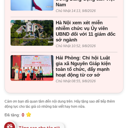
Nam
Chủ Nhật 14:13, 9/8/2026
Hà Nội xem xét miễn
nhiễm chức vụ Ủy viên
UBND đối với 11 giám đốc
sở ngành
Chủ Nhật 10:52, 9/8/2026
Hải Phòng: Chi hội Luật
gia xã Nguyên Giáp kiện
toàn tổ chức, đẩy mạnh
hoạt động từ cơ sở
Chủ Nhật 08:55, 9/8/2026
Cảm ơn bạn đã quan tâm đến nội dung trên. Hãy tặng sao để tiếp thêm
động lực cho tác giả có những bài viết hay hơn nữa.
0
Đã tặng:
Tặng sao cho tác giả