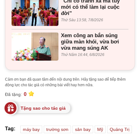
"Chỉ có tránh xa ma túy
mới có thể làm lại cuộc
đời"
Thứ Sáu 13:58, 7/8/2026
Xem công an bắn súng
giữa màn khói, vừa bơi
vừa mang súng AK
Thứ Năm 16:44, 6/8/2026
Cảm ơn bạn đã quan tâm đến nội dung trên. Hãy tặng sao để tiếp thêm
động lực cho tác giả có những bài viết hay hơn nữa.
0
Đã tặng:
Tặng sao cho tác giả
Tag:
máy bay
trường sơn
sân bay
Mỹ
Quảng Trị