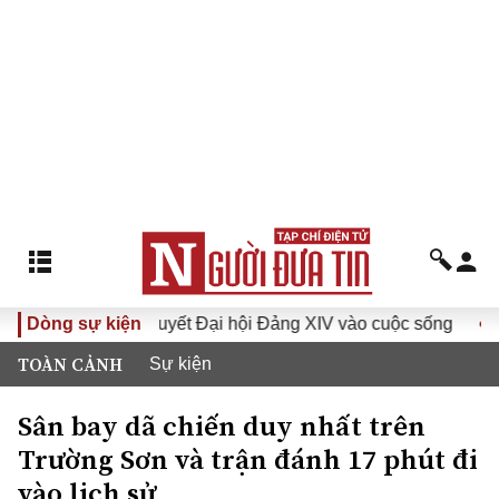
a Nghị quyết Đại hội Đảng XIV vào cuộc sống
Dòng sự kiện
Hướng tới Đ
TOÀN CẢNH
Sự kiện
Sân bay dã chiến duy nhất trên
Trường Sơn và trận đánh 17 phút đi
vào lịch sử