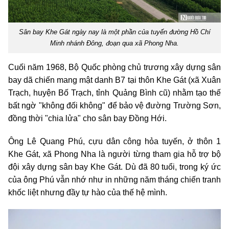
Sân bay Khe Gát ngày nay là một phần của tuyến đường Hồ Chí
Minh nhánh Đông, đoạn qua xã Phong Nha.
Cuối năm 1968, Bộ Quốc phòng chủ trương xây dựng sân
bay dã chiến mang mật danh B7 tại thôn Khe Gát (xã Xuân
Trạch, huyện Bố Trạch, tỉnh Quảng Bình cũ) nhằm tạo thế
bất ngờ "không đối không" để bảo vệ đường Trường Sơn,
đồng thời "chia lửa" cho sân bay Đồng Hới.
Ông Lê Quang Phú, cựu dân công hỏa tuyến, ở thôn 1
Khe Gát, xã Phong Nha là người từng tham gia hỗ trợ bộ
đội xây dựng sân bay Khe Gát. Dù đã 80 tuổi, trong ký ức
của ông Phú vẫn nhớ như in những năm tháng chiến tranh
khốc liệt nhưng đầy tự hào của thế hệ mình.