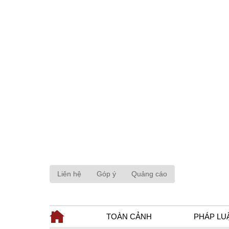
Liên hệ
Góp ý
Quảng cáo
TOÀN CẢNH
PHÁP LU