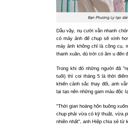
Bạn Phương Ly tạo dá
Dẫu vậy, nụ cười vẫn nhanh chóng 
có máy ảnh để chụp sẽ xinh hơn"
máy ảnh không chỉ là công cụ, m
thanh xuân, dù trời có âm u đến 
Trong khi đó những người đã "
tuổi) thì coi tháng 5 là thời đ
khiến cảnh sắc thay đổi, anh vẫn
lại tạo nên những gam màu độc l
"Thời gian hoàng hôn buông xuốn
chụp phải vừa có kỹ thuật, vừa p
nhiên nhất", anh Hiệp chia sẻ từ 