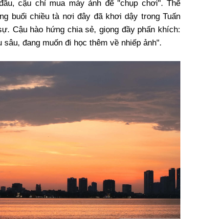
ầu, cậu chỉ mua máy ảnh để "chụp chơi". Thế
g buổi chiều tà nơi đây đã khơi dậy trong Tuấn
ự. Cậu hào hứng chia sẻ, giọng đầy phấn khích:
 sâu, đang muốn đi học thêm về nhiếp ảnh".