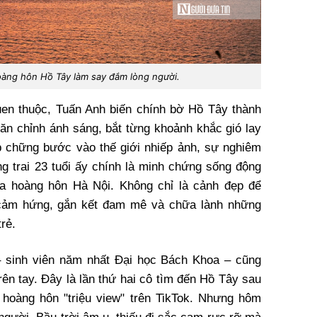
oàng hôn Hồ Tây làm say đắm lòng người.
uen thuộc, Tuấn Anh biến chính bờ Hồ Tây thành
ăn chỉnh ánh sáng, bắt từng khoảnh khắc gió lay
p chững bước vào thế giới nhiếp ảnh, sự nghiêm
ng trai 23 tuổi ấy chính là minh chứng sống động
 hoàng hôn Hà Nội. Không chỉ là cảnh đẹp để
cảm hứng, gắn kết đam mê và chữa lành những
rẻ.
 sinh viên năm nhất Đại học Bách Khoa – cũng
rên tay. Đây là lần thứ hai cô tìm đến Hồ Tây sau
 hoàng hôn "triệu view" trên TikTok. Nhưng hôm