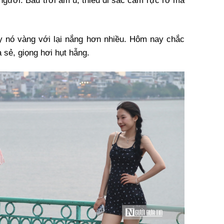
 người. Bầu trời âm u, thiếu đi sắc cam rực rỡ mà
y nó vàng với lại nắng hơn nhiều. Hôm nay chắc
ia sẻ, giọng hơi hụt hẫng.