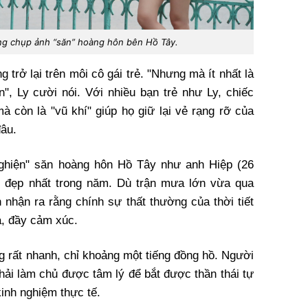
ng chụp ảnh “săn” hoàng hôn bên Hồ Tây.
trở lại trên môi cô gái trẻ. "Nhưng mà ít nhất là
, Ly cười nói. Với nhiều bạn trẻ như Ly, chiếc
à còn là "vũ khí" giúp họ giữ lại vẻ rạng rỡ của
đâu.
nghiện" săn hoàng hôn Hồ Tây như anh Hiệp (26
iểm đẹp nhất trong năm. Dù trận mưa lớn vừa qua
 nhận ra rằng chính sự thất thường của thời tiết
ạ, đầy cảm xúc.
g rất nhanh, chỉ khoảng một tiếng đồng hồ. Người
hải làm chủ được tâm lý để bắt được thần thái tự
kinh nghiệm thực tế.