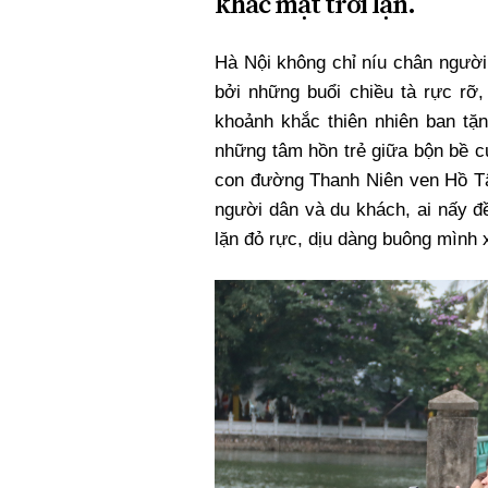
khắc mặt trời lặn.
Xi nhan Trái Phải
Bạn đọc viết
Hà Nội không chỉ níu chân người
bởi những buổi chiều tà rực rỡ
khoảnh khắc thiên nhiên ban tặn
những tâm hồn trẻ giữa bộn bề c
con đường Thanh Niên ven Hồ Tây
người dân và du khách, ai nấy 
lặn đỏ rực, dịu dàng buông mình