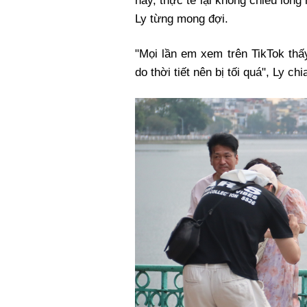
nay, thực tế lại không chiều lòng
Ly từng mong đợi.
"Mọi lần em xem trên TikTok thấ
do thời tiết nên bị tối quá", Ly ch