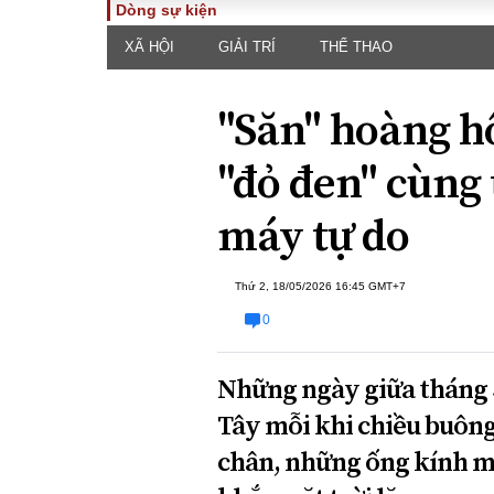
Dòng sự kiện
XÃ HỘI
GIẢI TRÍ
THỂ THAO
TOÀN CẢNH
PHÁP 
Tiêu điểm
Dòng ch
"Săn" hoàng h
luật
Chính sách
Góc nhìn 
Sự kiện
"đỏ đen" cùng t
Hồ sơ đi
Đối thoại
Tiếng nó
máy tự do
Thế giới
An ninh 
Thứ 2, 18/05/2026 16:45 GMT+7
0
Những ngày giữa tháng 5
Tây mỗi khi chiều buông
ĐA CHIỀU
INFOC
chân, những ống kính m
Quan điểm