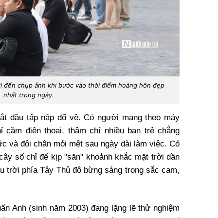
i đến chụp ảnh khi bước vào thời điểm hoàng hôn đẹp
nhất trong ngày.
bắt đầu tấp nập đổ về. Có người mang theo máy
ỉ cầm điện thoại, thậm chí nhiều bạn trẻ chẳng
hức và đôi chân mỏi mệt sau ngày dài làm việc. Có
ây số chỉ để kịp "săn" khoảnh khắc mặt trời dần
ầu trời phía Tây Thủ đô bừng sáng trong sắc cam,
uấn Anh (sinh năm 2003) đang lặng lẽ thử nghiệm