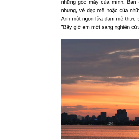
những góc máy của mình. Ban đ
nhưng, vẻ đẹp mê hoặc của nhữn
Anh một ngọn lửa đam mê thực s
"Bây giờ em mới sang nghiên cứu