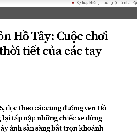
Kỳ họp không thường lệ thứ nhất, Quốc hội khó
LUẬT
KINH TẾ
XÃ HỘI
ảy pháp
Bất động sản
Dân sinh
ôn Hồ Tây: Cuộc chơi
Tài chính - Ngân
Giáo dục
luật gia
hàng
Văn hoá
hời tiết của các tay
ều tra
Kinh tế vĩ mô
Môi trườn
i công dân
Hồ sơ doanh
Giao thông
nghiệp
- Hình sự
Xu hướng thị
trường
Tiêu dùng và dư
luận
Công nghệ
, dọc theo các cung đường ven Hồ
 lại tấp nập những chiếc xe dừng
US
áy ảnh sẵn sàng bắt trọn khoảnh