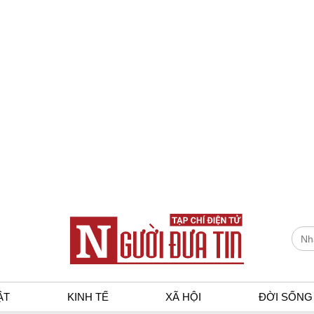
ẬT
KINH TẾ
XÃ HỘI
ĐỜI SỐNG