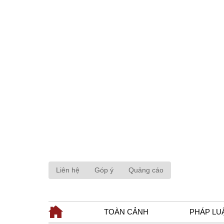
Liên hệ
Góp ý
Quảng cáo
TOÀN CẢNH
PHÁP LU