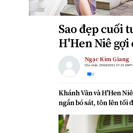
Xi nhan Trái Phải
Bạn đọc viết
Sao đẹp cuối 
H'Hen Niê gợi
Ngạc Kim Giang
Chủ nhật, 25/04/2021 07:15 GMT
0
Khánh Vân và H'Hen Niê 
ngắn bó sát, tôn lên tối đ