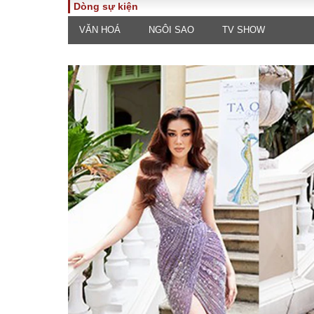
Dòng sự kiện
VĂN HOÁ
NGÔI SAO
TV SHOW
TOÀN CẢNH
PHÁP 
Tiêu điểm
Dòng ch
luật
Chính sách
Góc nhìn 
Sự kiện
Hồ sơ đi
Đối thoại
Tiếng nó
Thế giới
An ninh 
ĐA CHIỀU
INFOC
Quan điểm