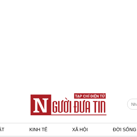
ẬT
KINH TẾ
XÃ HỘI
ĐỜI SỐNG