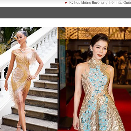
Kỳ họp không thường lệ thứ nhất, Quốc hội khóa XVI
LUẬT
KINH TẾ
XÃ HỘI
ảy pháp
Bất động sản
Dân sinh
Tài chính - Ngân
Giáo dục
luật gia
hàng
Văn hoá
ều tra
Kinh tế vĩ mô
Môi trườn
i công dân
Hồ sơ doanh
Giao thông
nghiệp
- Hình sự
Xu hướng thị
trường
Tiêu dùng và dư
luận
Công nghệ
US