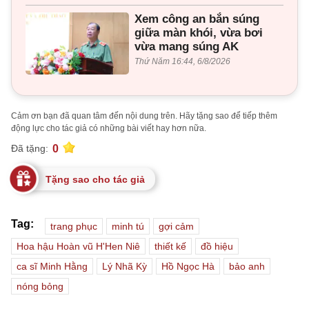
Xem công an bắn súng
giữa màn khói, vừa bơi
vừa mang súng AK
Thứ Năm 16:44, 6/8/2026
Cảm ơn bạn đã quan tâm đến nội dung trên. Hãy tặng sao để tiếp thêm
động lực cho tác giả có những bài viết hay hơn nữa.
0
Đã tặng:
Tặng sao cho tác giả
Tag:
trang phục
minh tú
gợi cảm
Hoa hậu Hoàn vũ H'Hen Niê
thiết kế
đồ hiệu
ca sĩ Minh Hằng
Lý Nhã Kỳ
Hồ Ngọc Hà
bảo anh
nóng bỏng