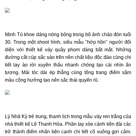
Minh Tú khoe dáng nóng bỏng trong bộ ảnh chào đón tuổi
30. Trong một shoot hình, siêu mẫu "hớp hồn" người đối
diện với thiết kế váy quây phom dáng bắt mắt. Những
đường cắt cúp sắc sảo trên nền chất liệu độc đáo cùng chi
tiết tay áo rời xuyên thấu nhanh chóng tạo cái nhìn ấn
tượng. Mái tóc dài ép thẳng cùng tông trang điểm sậm
màu cộng hưởng tạo nên sắc thái quyến rũ.
Lý Nhã Kỳ trẻ trung, thanh lịch trong mẫu váy ren trắng của
nhà thiết kế Lê Thanh Hòa. Phần tay xòe cánh tiên đài các
trở thành điểm nhấn bên cạnh chi tiết cổ vuông gợi cảm.