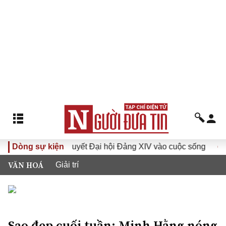
Đưa Nghị quyết Đại hội Đảng XIV vào cuộc sống
Dòng sự kiện
Hướng tới
VĂN HOÁ
Giải trí
Sao đẹp cuối tuần: Minh Hằng nóng