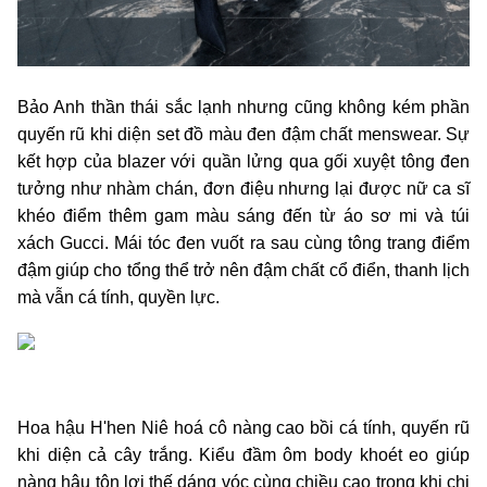
Bảo Anh thần thái sắc lạnh nhưng cũng không kém phần
quyến rũ khi diện set đồ màu đen đậm chất menswear. Sự
kết hợp của blazer với quần lửng qua gối xuyệt tông đen
tưởng như nhàm chán, đơn điệu nhưng lại được nữ ca sĩ
khéo điểm thêm gam màu sáng đến từ áo sơ mi và túi
xách Gucci. Mái tóc đen vuốt ra sau cùng tông trang điểm
đậm giúp cho tổng thể trở nên đậm chất cổ điển, thanh lịch
mà vẫn cá tính, quyền lực.
Hoa hậu H'hen Niê hoá cô nàng cao bồi cá tính, quyến rũ
khi diện cả cây trắng. Kiểu đầm ôm body khoét eo giúp
nàng hậu tôn lợi thế dáng vóc cùng chiều cao trong khi chi