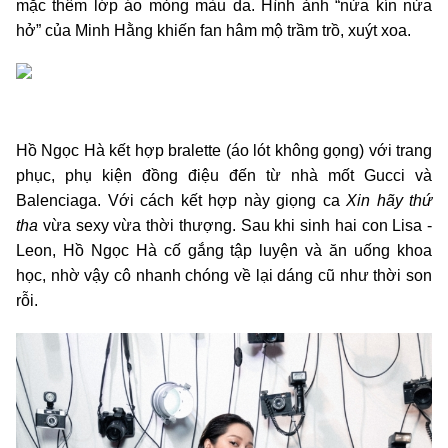
mặc thêm lớp áo mỏng màu da. Hình ảnh “nửa kín nửa
hở” của Minh Hằng khiến fan hâm mộ trầm trồ, xuýt xoa.
Hồ Ngọc Hà kết hợp bralette (áo lót không gọng) với trang
phục, phụ kiện đồng điệu đến từ nhà mốt Gucci và
Balenciaga. Với cách kết hợp này giọng ca
Xin hãy thứ
tha
vừa sexy vừa thời thượng. Sau khi sinh hai con Lisa -
Leon, Hồ Ngọc Hà cố gắng tập luyện và ăn uống khoa
học, nhờ vậy cô nhanh chóng về lại dáng cũ như thời son
rỗi.