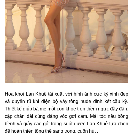
Hoa khôi Lan Khuê tái xuất với hình ảnh cực kỳ xinh đẹp
và quyến rũ khi diện bộ váy tông nude đính kết cầu kỳ.
Thiết kế giúp bà mẹ một con khoe trọn thềm ngực đầy đặn,
cặp chân dài cùng dáng vóc gợi cảm. Mái tóc nâu bồng
bềnh và giày cao gót trong suốt được Lan Khuê lựa chọn
để hoàn thiện tổng thể sang trọng, cuốn hút .