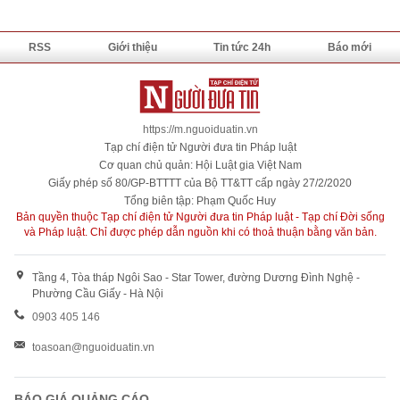
RSS
Giới thiệu
Tin tức 24h
Báo mới
https://m.nguoiduatin.vn
Tạp chí điện tử Người đưa tin Pháp luật
Cơ quan chủ quản: Hội Luật gia Việt Nam
Giấy phép số 80/GP-BTTTT của Bộ TT&TT cấp ngày 27/2/2020
Tổng biên tập: Phạm Quốc Huy
Bản quyền thuộc Tạp chí điện tử Người đưa tin Pháp luật - Tạp chí Đời sống
và Pháp luật. Chỉ được phép dẫn nguồn khi có thoả thuận bằng văn bản.
Tầng 4, Tòa tháp Ngôi Sao - Star Tower, đường Dương Đình Nghệ -
Phường Cầu Giấy - Hà Nội
0903 405 146
toasoan@nguoiduatin.vn
BÁO GIÁ QUẢNG CÁO