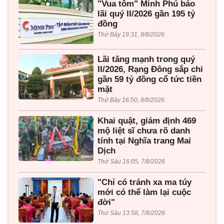
"Vua tôm" Minh Phú báo
lãi quý II/2026 gần 195 tỷ
đồng
Thứ Bảy 19:31, 8/8/2026
Lãi tăng mạnh trong quý
II/2026, Rạng Đông sắp chi
gần 59 tỷ đồng cổ tức tiền
mặt
Thứ Bảy 16:50, 8/8/2026
Khai quật, giám định 469
mộ liệt sĩ chưa rõ danh
tính tại Nghĩa trang Mai
Dịch
Thứ Sáu 16:05, 7/8/2026
"Chỉ có tránh xa ma túy
mới có thể làm lại cuộc
đời"
Thứ Sáu 13:58, 7/8/2026