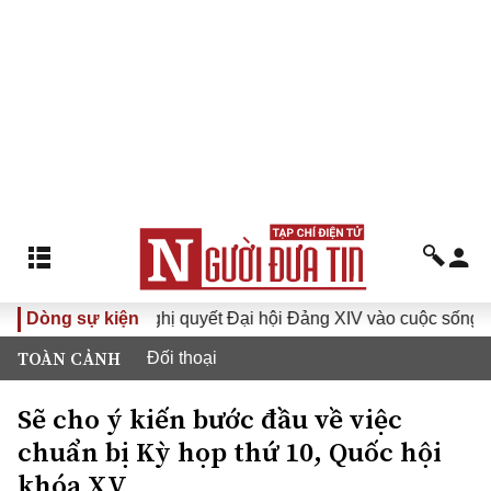
I
Dòng sự kiện
Đưa Nghị quyết Đại hội Đảng XIV vào cuộc sống
Hư
TOÀN CẢNH
Đối thoại
Sẽ cho ý kiến bước đầu về việc
chuẩn bị Kỳ họp thứ 10, Quốc hội
khóa XV