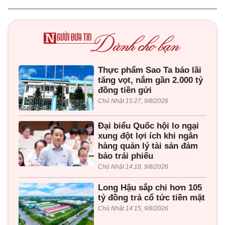
Thực phẩm Sao Ta báo lãi
tăng vọt, nắm gần 2.000 tỷ
đồng tiền gửi
Chủ Nhật 15:27, 9/8/2026
Đại biểu Quốc hội lo ngại
xung đột lợi ích khi ngân
hàng quản lý tài sản đảm
bảo trái phiếu
Chủ Nhật 14:18, 9/8/2026
Long Hậu sắp chi hơn 105
tỷ đồng trả cổ tức tiền mặt
Chủ Nhật 14:15, 9/8/2026