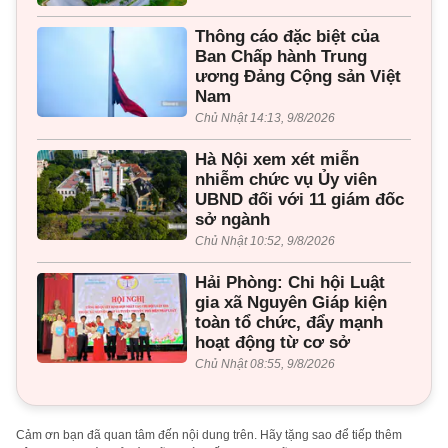
Thông cáo đặc biệt của
Ban Chấp hành Trung
ương Đảng Cộng sản Việt
Nam
Chủ Nhật 14:13, 9/8/2026
Hà Nội xem xét miễn
nhiễm chức vụ Ủy viên
UBND đối với 11 giám đốc
sở ngành
Chủ Nhật 10:52, 9/8/2026
Hải Phòng: Chi hội Luật
gia xã Nguyên Giáp kiện
toàn tổ chức, đẩy mạnh
hoạt động từ cơ sở
Chủ Nhật 08:55, 9/8/2026
Cảm ơn bạn đã quan tâm đến nội dung trên. Hãy tặng sao để tiếp thêm